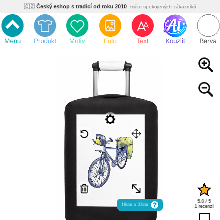
🇨🇿
Český eshop s tradicí od roku 2010
tisíce spokojených zákazníků
🌿
Ekologický a zdravotně nezávadný
žádná čína, barvy s certifikáty
💡
Inovativní výroba
vlastní vývoj, nejnovější technologie
⚡
Rychlé dodání
expedujeme do 24h
🏢
Výhodné pro firmy
velké množstevní slevy
🔥
Kvalita pod kontrolou
jsme přímý výrobce, žádný zprostředkovatel
🇨🇿
Český eshop s tradicí od roku 2010
tisíce spokojených zákazníků