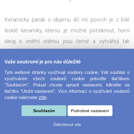
Keramický panák o objemu 40 ml, povrch je z bílé
lesklé keramiky, kterou je možné potisknout, horní
okraj s vnitřní stěnou jsou černé a vytvářejí tak
zajímavý kontrast. Panák je odolný. Originální jako
Vaše soukromí je pro nás důležité
dárek, vzpomínkový předmět nebo na tématické
Tyto webové stránky využívají soubory cookie. Váš souhlas s
večery. Poznamka: Panák lze potisknout téměř po
využíváním všech souborů cookie potvrďte tlačítkem
celém obvodu, výjma centimetrové mezery z
"Souhlasím". Pokud chcete upravit nastavení, klikněte na
tlačítko "Uložit nastavení". Více informací o využívání souborů
technologických důvodů..
cookie naleznete
zde
.
Tisková technologie:
Souhlasím
Podrobné nastavení
Sublimace - termotransfer
Odmítnout vše