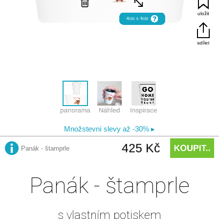
Panák - štamprle
s vlastním potiskem