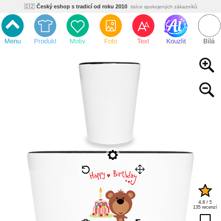
🇨🇿
Český eshop s tradicí od roku 2010
tisíce spokojených zákazníků
🌿
Ekologický a zdravotně nezávadný
žádná čína, barvy s certifikáty
💡
Inovativní výroba
vlastní vývoj, nejnovější technologie
⚡
Rychlé dodání
expedujeme do 24h
🏢
Výhodné pro firmy
velké množstevní slevy
🔥
Kvalita pod kontrolou
jsme přímý výrobce, žádný zprostředkovatel
🇨🇿
Český eshop s tradicí od roku 2010
tisíce spokojených zákazníků