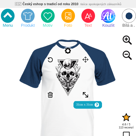
🇨🇿
Český eshop s tradicí od roku 2010
tisíce spokojených zákazníků
🌿
Ekologický a zdravotně nezávadný
žádná čína, barvy s certifikáty
💡
Inovativní výroba
vlastní vývoj, nejnovější technologie
⚡
Rychlé dodání
expedujeme do 24h
🏢
Výhodné pro firmy
velké množstevní slevy
🔥
Kvalita pod kontrolou
jsme přímý výrobce, žádný zprostředkovatel
🇨🇿
Český eshop s tradicí od roku 2010
tisíce spokojených zákazníků