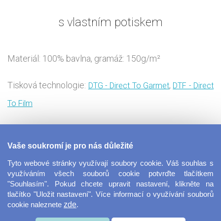
s vlastním potiskem
Materiál: 100% bavlna, gramáž: 150g/m²
Tisková technologie:
,
DTG - Direct To Garmet
DTF - Direct
To Film
I když Česko baseballu jako sportovní disciplíně příliš
Vaše soukromí je pro nás důležité
neholduje, trička v tomto stylu jsou velmi oblíbená.
Tyto webové stránky využívají soubory cookie. Váš souhlas s
Příjemné, klasicky střižené tričko s kontrastními rukávy
využíváním všech souborů cookie potvrďte tlačítkem
"Souhlasím". Pokud chcete upravit nastavení, klikněte na
a lemem u krku rozbije jednobarevnou nudu. S
tlačítko "Uložit nastavení". Více informací o využívání souborů
cookie naleznete
zde
.
návrhem celého trička si díky barevným variantám