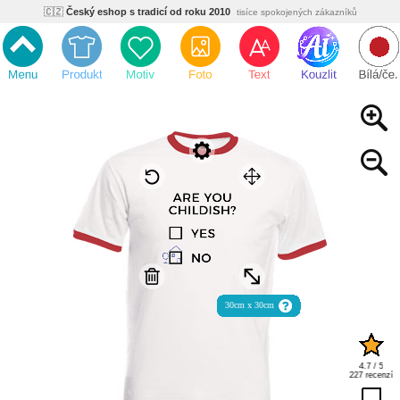
🇨🇿
Český eshop s tradicí od roku 2010
tisíce spokojených zákazníků
🌿
Ekologický a zdravotně nezávadný
žádná čína, barvy s certifikáty
💡
Inovativní výroba
vlastní vývoj, nejnovější technologie
⚡
Rychlé dodání
expedujeme do 24h
🏢
Výhodné pro firmy
velké množstevní slevy
🔥
Kvalita pod kontrolou
jsme přímý výrobce, žádný zprostředkovatel
🇨🇿
Český eshop s tradicí od roku 2010
tisíce spokojených zákazníků