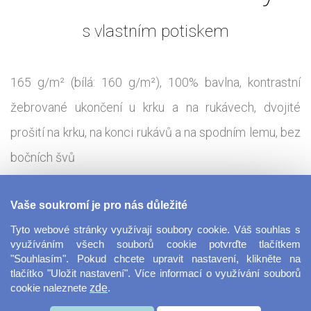
s vlastním potiskem
165 g/m² (bílá: 160 g/m²), 100% bavlna, kontrastní
žebrované ukončení u krku a na rukávech, dvojité
prošití na krku, na konci rukávů a na spodním lemu, bez
bočních švů
Tisková technologie:
,
DTG - Direct To Garmet
DTF - Direct
Vaše soukromí je pro nás důležité
To Film
Tyto webové stránky využívají soubory cookie. Váš souhlas s
využíváním všech souborů cookie potvrďte tlačítkem
"Souhlasím". Pokud chcete upravit nastavení, klikněte na
Klasické tričko ozvláštněné kontrastním lemem u krku
tlačítko "Uložit nastavení". Více informací o využívání souborů
cookie naleznete
zde
.
opravdu nepůsobí fádně. Tričko je vyrobeno z