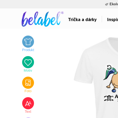
🌿
Ekol
Trička a dárky
Inspi
Dárky pro..
Inspirace na poti
Dárky pro maminku
Láska
Dárky pro ségru
Sport a auta
Dárky pro babičku
Dětské
Dárky pro tátu
Hlášky
Dárky pro bráchu
Humor
Dárky pro dědu
Hudba & Film
Dárky pro partnera
Autorská grafika
Dárky pro partnerku
Vše..
Dárky pro přátele