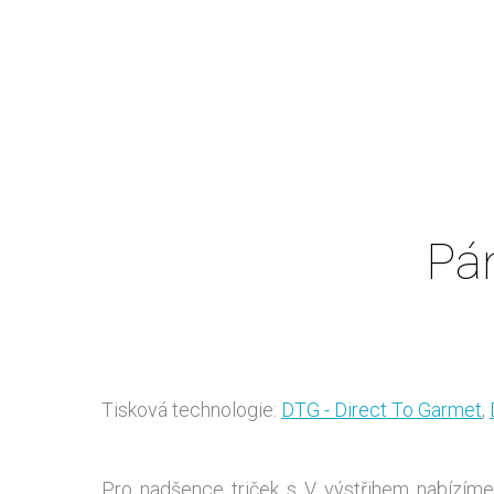
Pán
Tisková technologie:
DTG - Direct To Garmet
,
Pro nadšence triček s V výstřihem nabízíme 