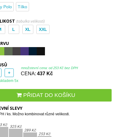
y Polo
Tílko
ELIKOST
(tabulka velikostí)
M
L
XL
XXL
ARVU
USŮ
množstevní cena: od
253 Kč bez DPH
+
CENA:
437 Kč
skladem 5x
PŘIDAT DO KOŠÍKU
VNÍ SLEVY
H / ks. Možno kombinovat různé velikosti.
3 Kč
325 Kč
289 Kč
253 Kč