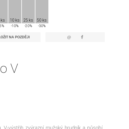
 ks
10 ks
25 ks
50 ks
-5%
-10%
-20%
-30%
@
OŽIT NA POZDĚJI
do V
. V-výstřih zvýrazní mužský hrudník a působí