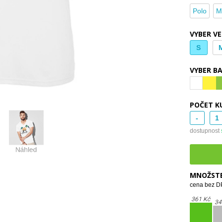
Polo
M
VYBER V
S
VYBER B
POČET K
-
dostupnost
MNOŽSTE
cena bez DP
361 Kč
34