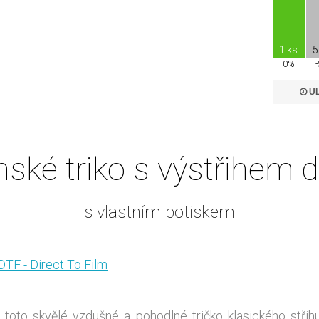
1 ks
5
0%
UL
ské triko s výstřihem 
s vlastním potiskem
DTF - Direct To Film
toto skvělé vzdušné a pohodlné tričko klasického střihu