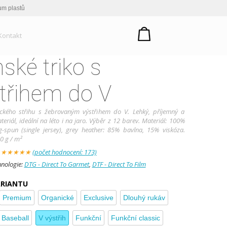
um plastů
Kontakt
ské triko s
třihem do V
sického střihu s žebrovaným výstřihem do V. Lehký, příjemný a
eriál, ideální na léto i na jaro. Výběr z 12 barev. Materiál: 100%
g-spun (single jersey), grey heather: 85% bavlna, 15% viskóza.
0 g / m²
:
★
★
★
★
★
(počet hodnocení: 173)
hnologie:
DTG - Direct To Garmet
,
DTF - Direct To Film
ARIANTU
Premium
Organické
Exclusive
Dlouhý rukáv
Baseball
V výstřih
Funkční
Funkční classic