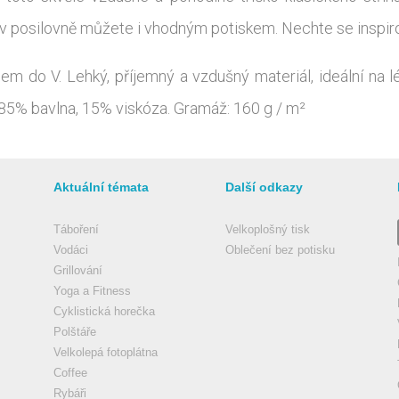
v posilovně můžete i vhodným potiskem. Nechte se inspirov
em do V. Lehký, příjemný a vzdušný materiál, ideální na lé
r: 85% bavlna, 15% viskóza. Gramáž: 160 g / m²
Aktuální témata
Další odkazy
Táboření
Velkoplošný tisk
Vodáci
Oblečení bez potisku
Grillování
Yoga a Fitness
Cyklistická horečka
Polštáře
Velkolepá fotoplátna
Coffee
Rybáři