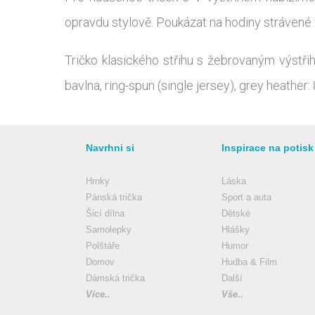
opravdu stylově. Poukázat na hodiny strávené 
Tričko klasického střihu s žebrovaným výstřih
bavlna, ring-spun (single jersey), grey heathe
Navrhni si
Inspirace na potisk
Hrnky
Láska
Pánská trička
Sport a auta
Šicí dílna
Dětské
Samolepky
Hlášky
Polštáře
Humor
Domov
Hudba & Film
Dámská trička
Další
Více..
Vše..