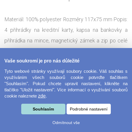
Materiál: 100% polyester Rozměry 117x75 mm Popis:
4 přihrádky na kreditní karty, kapsa na bankovky a
přihrádka na mince, magnetický zámek a zip po celé
délce
Vaše soukromí je pro nás důležité
Tisková technologie:
Sublimace - termotransfer
Tyto webové stránky využívají soubory cookie. Váš souhlas s
využíváním všech souborů cookie potvrďte tlačítkem
"Souhlasím". Pokud chcete upravit nastavení, klikněte na
Unisex peněženka s celou přední stranou určenou k
tlačítko "Uložit nastavení". Více informací o využívání souborů
cookie naleznete
zde
.
potisku. Vhodná pro váš vlastní obrázek, můžete si
však vybrat i některý z našich motivů, které jsou pro
Souhlasím
Podrobné nastavení
vás v návrháři připraveny.
Odmítnout vše