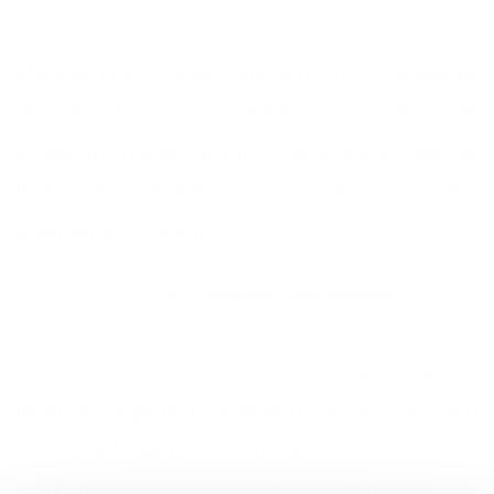
Materiál: Plast. Průměr koule je 60 mm, provázek na
zavěšení Vánoční ozdoba ve tvaru koule na stromeček
s vlastním obrázkem uvnitř. Koule je lesklá v několika
barevných variantách, vlastní obrázek je na rovném
podkladu uvnitř ozdoby.
Tisková technologie:
Sublimace - termotransfer
Vánoční ozdoba ve tvaru koule s vlastním obrázkem
uvnitř je originálním doplňkem vašeho vánočního
stromečku i krásným osobním dárkem pro vaše blízké.
Koule má lesklý povrch a je dostupná v několika