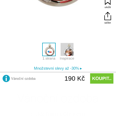
Vánoční ozdoba
s vlastním potiskem