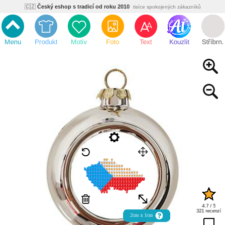
🇨🇿
Český eshop s tradicí od roku 2010
tisíce spokojených zákazníků
🌿
Ekologický a zdravotně nezávadný
žádná čína, barvy s certifikáty
💡
Inovativní výroba
vlastní vývoj, nejnovější technologie
⚡
Rychlé dodání
expedujeme do 24h
🏢
Výhodné pro firmy
velké množstevní slevy
🔥
Kvalita pod kontrolou
jsme přímý výrobce, žádný zprostředkovatel
🇨🇿
Český eshop s tradicí od roku 2010
tisíce spokojených zákazníků