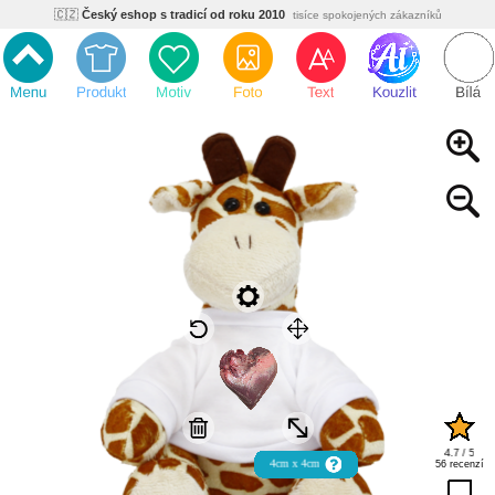
🇨🇿
Český eshop s tradicí od roku 2010
tisíce spokojených zákazníků
🌿
Ekologický a zdravotně nezávadný
žádná čína, barvy s certifikáty
💡
Inovativní výroba
vlastní vývoj, nejnovější technologie
⚡
Rychlé dodání
expedujeme do 24h
🏢
Výhodné pro firmy
velké množstevní slevy
🔥
Kvalita pod kontrolou
jsme přímý výrobce, žádný zprostředkovatel
🇨🇿
Český eshop s tradicí od roku 2010
tisíce spokojených zákazníků