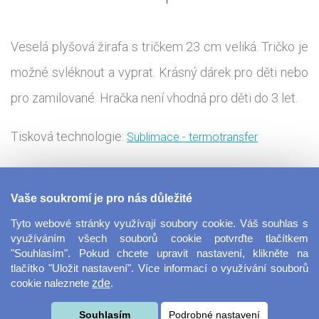
Veselá plyšová žirafa s tričkem 23 cm veliká. Tričko je
možné svléknout a vyprat. Krásný dárek pro děti nebo
pro zamilované. Hračka není vhodná pro děti do 3 let.
Tisková technologie:
Sublimace - termotransfer
Plyšák s vlastním foto potiskem nebo se vzkazem
Vaše soukromí je pro nás důležité
udělá vždy radost. Plyšová žirafa je oblečena do trička,
Tyto webové stránky využívají soubory cookie. Váš souhlas s
na které potiskneme jakékoliv věnování, fotografii
využíváním všech souborů cookie potvrďte tlačítkem
"Souhlasím". Pokud chcete upravit nastavení, klikněte na
nebo vtipný design dle vašeho zadání. Vytvořte si
tlačítko "Uložit nastavení". Více informací o využívání souborů
cookie naleznete
zde
.
roztomilý dárek na míru s osobitým vzkazem. Dárkem
zaručeně potěšíte nejenom všechny děti, ale také své
Souhlasím
Podrobné nastavení