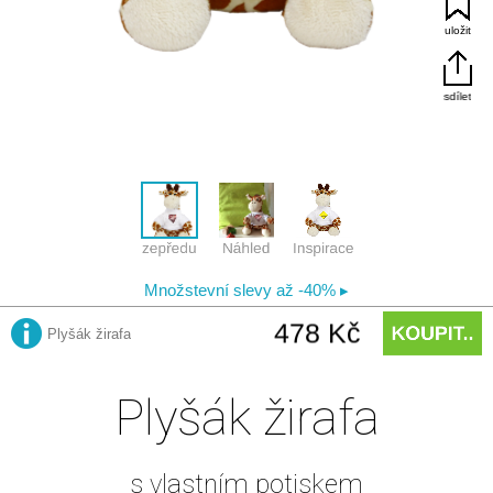
Plyšák žirafa
s vlastním potiskem