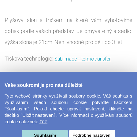
Plyšový slon s tričkem na které vám vyhotovíme
potisk podle vašich představ. Je omyvatelný a sedící
výška slona je 21cm. Není vhodné pro děti do 3 let
Tisková technologie:
Sublimace - termotransfer
Proměň roztomilého plyšového slona v legrační nebo
Vaše soukromí je pro nás důležité
zamilovaný dárek. Jeho tričko potiskneme tvým
Tyto webové stránky využívají soubory cookie. Váš souhlas s
vlastním motivem, který můžeš vytvořit v našem
využíváním všech souborů cookie potvrďte tlačítkem
"Souhlasím". Pokud chcete upravit nastavení, klikněte na
návrháři. Zda vybereš nějakou srandu, nebo raději
tlačítko "Uložit nastavení". Více informací o využívání souborů
cookie naleznete
zde
.
zamilovaný vzkaz, necháme na tobě. Milý dárek pro
všechny děti, ale také dospělé, kteří se cítí být sami
Souhlasím
Podrobné nastavení