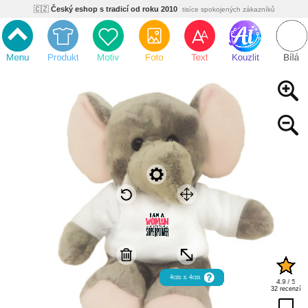
🇨🇿
Český eshop s tradicí od roku 2010
tisíce spokojených zákazníků
🌿
Ekologický a zdravotně nezávadný
žádná čína, barvy s certifikáty
💡
Inovativní výroba
vlastní vývoj, nejnovější technologie
⚡
Rychlé dodání
expedujeme do 24h
🏢
Výhodné pro firmy
velké množstevní slevy
🔥
Kvalita pod kontrolou
jsme přímý výrobce, žádný zprostředkovatel
🇨🇿
Český eshop s tradicí od roku 2010
tisíce spokojených zákazníků