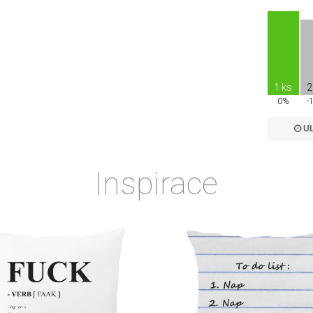
1 ks
2
0%
-
UL
Inspirace