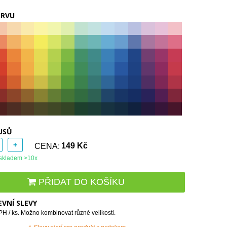
ARVU
USŮ
+
CENA:
149 Kč
skladem >10x
PŘIDAT DO KOŠÍKU
VNÍ SLEVY
H / ks. Možno kombinovat různé velikosti.