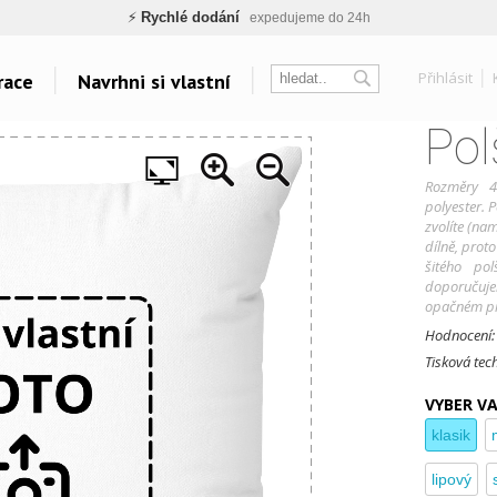
🏢
Výhodné pro firmy
velké množstevní slevy
🔥
Kvalita pod kontrolou
jsme přímý výrobce, žádný zprostředkovatel
Přihlásit
race
Navrhni si vlastní
🇨🇿
Český eshop s tradicí od roku 2010
tisíce spokojených zákazníků
Pol
sk
Témata
Další odkazy
Táboření
Velkoplošný tisk
Rozměry 4
Vodáci
Belabel na Facebooku
polyester. P
zvolíte (nam
Grillování
Galerie
dílně, proto
Yoga a Fitness
Oblečení bez potisku
šitého po
Cyklistická horečka
doporučuje
opačném pří
Polštáře
Velkolepá fotoplátna
Hodnocení
Všechna témata..
Tisková tec
VYBER V
klasik
lipový