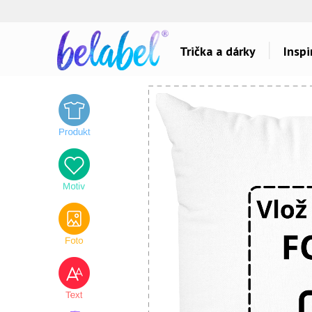
Trička a dárky
Inspi
Dárky pro..
Inspirace na poti
Dárky pro maminku
Láska
Dárky pro ségru
Sport a auta
Dárky pro babičku
Dětské
Dárky pro tátu
Hlášky
Dárky pro bráchu
Humor
Dárky pro dědu
Hudba & Film
Dárky pro partnera
Autorská grafika
Dárky pro partnerku
Vše..
Dárky pro přátele