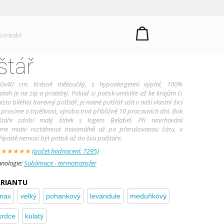
Kontakt
štář
0x40 cm. Krásně měkoučký, s hypoalergenní výplní, 100%
otah je na zip a pratelný. Pokud si potisk umístíte až ke krajům či
ísto bílého) barevný polštář, je nutné polštář ušít v naší vlastní šicí
 prosíme o trpělivost, výroba trvá přibližně 10 pracovních dní. Bok
lštáře zdobí malý štítek s logem Belabel. Při navrhování
me motiv roztáhnout maximálně až po přerušovanou čáru, v
padě nemusí být potisk až do švu polštáře.
:
★
★
★
★
★
(počet hodnocení: 7295)
hnologie:
Sublimace - termotransfer
ARIANTU
max
velký
pohankový
levandule
meduňkový
srdce
kulatý