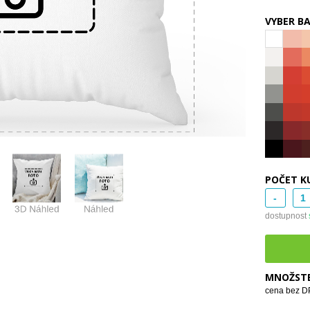
VYBER B
POČET K
-
dostupnost
MNOŽSTE
cena bez DP