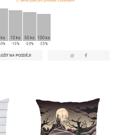
⚠ Slevy platí pro produkt s potiskem
 ks
10 ks
50 ks
100 ks
10%
-15%
-20%
-25%
@
OŽIT NA POZDĚJI