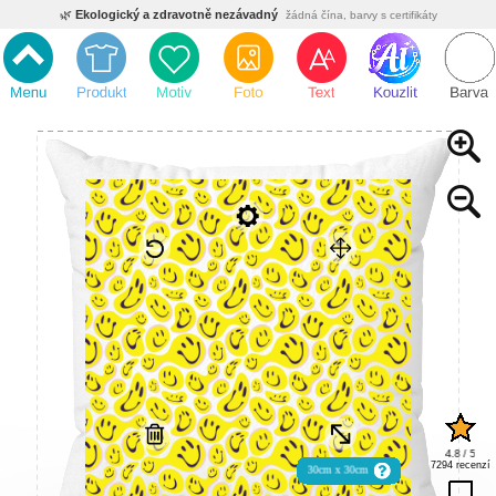
🌿
Ekologický a zdravotně nezávadný
žádná čína, barvy s certifikáty
💡
Inovativní výroba
vlastní vývoj, nejnovější technologie
⚡
Rychlé dodání
expedujeme do 24h
🏢
Výhodné pro firmy
velké množstevní slevy
🔥
Kvalita pod kontrolou
jsme přímý výrobce, žádný zprostředkovatel
🇨🇿
Český eshop s tradicí od roku 2010
tisíce spokojených zákazníků