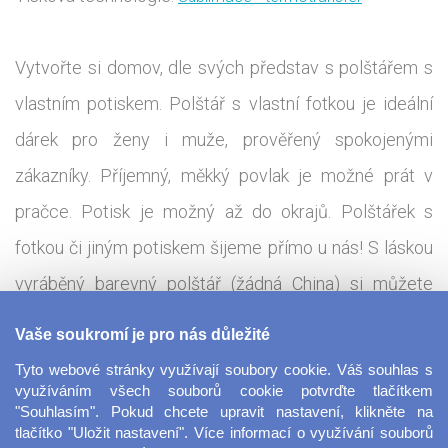
Vytvořte si domov, dle svých představ s polštářem s
vlastním potiskem. Polštář s vlastní fotkou je ideální
dárek pro ženy i muže, prověřený spokojenými
zákazníky. Příjemný, měkký povlak je možné prát v
pračce. Potisk je možný až do okrajů. Polštářek s
fotkou či jiným potiskem šijeme přímo u nás! S láskou
vyráběný barevný polštář (žádná China) si můžete
nechat exklusivně potisknout po celé ploše. Přední i
Vaše soukromí je pro nás důležité
zadní strany polštářku čekají na Vaše tvůrčí nápady,
Tyto webové stránky využívají soubory cookie. Váš souhlas s
vkládejte své fotky, obrázky, nápisy - cokoliv jen
využíváním všech souborů cookie potvrďte tlačítkem
"Souhlasím". Pokud chcete upravit nastavení, klikněte na
chcete nebo si vyberte některý z našich krásných
tlačítko "Uložit nastavení". Více informací o využívání souborů