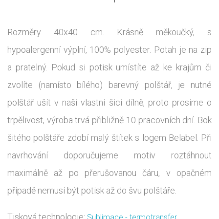
Rozměry 40x40 cm. Krásně měkoučký, s
hypoalergenní výplní, 100% polyester. Potah je na zip
a pratelný. Pokud si potisk umístíte až ke krajům či
zvolíte (namísto bílého) barevný polštář, je nutné
polštář ušít v naší vlastní šicí dílně, proto prosíme o
trpělivost, výroba trvá přibližně 10 pracovních dní. Bok
šitého polštáře zdobí malý štítek s logem Belabel. Při
navrhování doporučujeme motiv roztáhnout
maximálně až po přerušovanou čáru, v opačném
případě nemusí být potisk až do švu polštáře.
Tisková technologie:
Sublimace - termotransfer