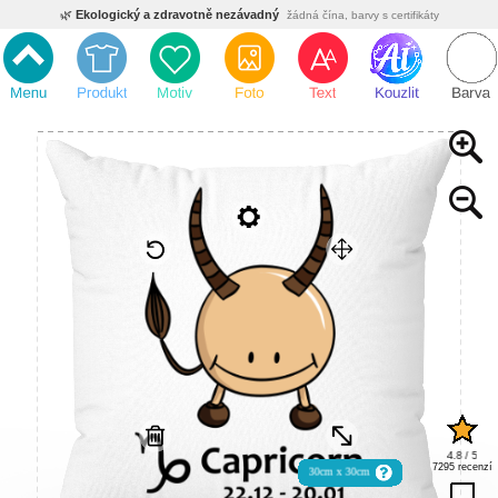
🌿
Ekologický a zdravotně nezávadný
žádná čína, barvy s certifikáty
💡
Inovativní výroba
vlastní vývoj, nejnovější technologie
⚡
Rychlé dodání
expedujeme do 24h
🏢
Výhodné pro firmy
velké množstevní slevy
🔥
Kvalita pod kontrolou
jsme přímý výrobce, žádný zprostředkovatel
🇨🇿
Český eshop s tradicí od roku 2010
tisíce spokojených zákazníků