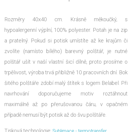
Rozměry 40x40 cm. Krásně měkoučký, s
hypoalergenní výplní, 100% polyester. Potah je na zip
a pratelný. Pokud si potisk umístíte až ke krajům či
zvolíte (namísto bílého) barevný polštář, je nutné
polštář ušít v naší vlastní šicí dílně, proto prosíme o
trpělivost, výroba trvá přibližně 10 pracovních dní. Bok
šitého polštáře zdobí malý štítek s logem Belabel. Při
navrhování doporučujeme motiv roztáhnout
maximálně až po přerušovanou čáru, v opačném
případě nemusí být potisk až do švu polštáře.
Tisková technologie:
Sublimace - termotransfer