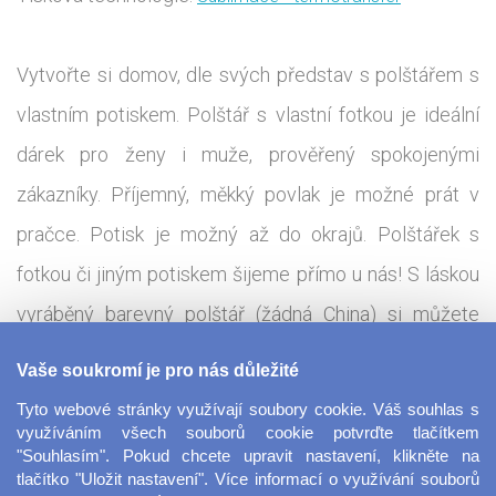
Vytvořte si domov, dle svých představ s polštářem s
vlastním potiskem. Polštář s vlastní fotkou je ideální
dárek pro ženy i muže, prověřený spokojenými
zákazníky. Příjemný, měkký povlak je možné prát v
pračce. Potisk je možný až do okrajů. Polštářek s
fotkou či jiným potiskem šijeme přímo u nás! S láskou
vyráběný barevný polštář (žádná China) si můžete
nechat exklusivně potisknout po celé ploše. Přední i
Vaše soukromí je pro nás důležité
zadní strany polštářku čekají na Vaše tvůrčí nápady,
Tyto webové stránky využívají soubory cookie. Váš souhlas s
vkládejte své fotky, obrázky, nápisy - cokoliv jen
využíváním všech souborů cookie potvrďte tlačítkem
"Souhlasím". Pokud chcete upravit nastavení, klikněte na
chcete nebo si vyberte některý z našich krásných
tlačítko "Uložit nastavení". Více informací o využívání souborů