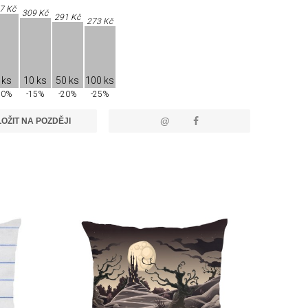
7 Kč
309 Kč
291 Kč
273 Kč
 ks
10 ks
50 ks
100 ks
10%
-15%
-20%
-25%
@
OŽIT NA POZDĚJI