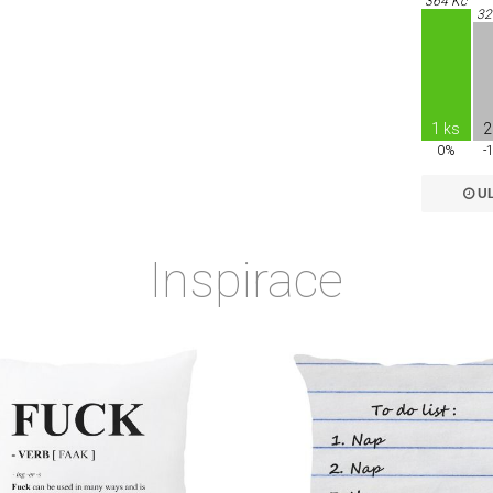
364 Kč
32
1 ks
2
0%
-
UL
Inspirace