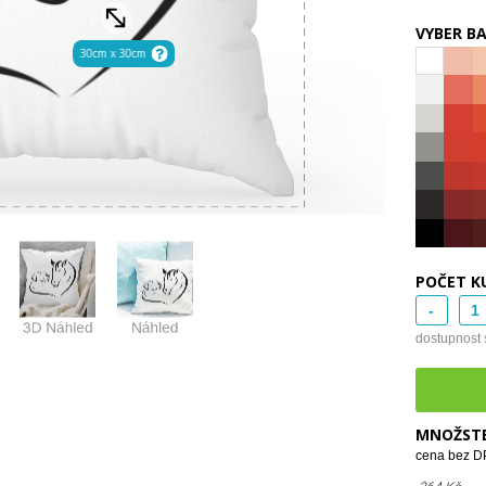
VYBER B
POČET K
-
dostupnost
MNOŽSTE
cena bez DP