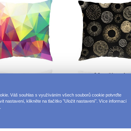
ookie. Váš souhlas s využíváním všech souborů cookie potvrďte
t nastavení, klikněte na tlačítko "Uložit nastavení". Více informací
.