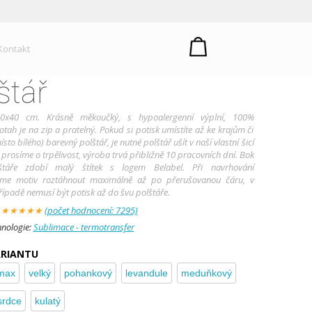
Kontakt
štář
0x40 cm. Krásně měkoučký, s hypoalergenní výplní, 100%
otah je na zip a pratelný. Pokud si potisk umístíte až ke krajům či
ísto bílého) barevný polštář, je nutné polštář ušít v naší vlastní šicí
 prosíme o trpělivost, výroba trvá přibližně 10 pracovních dní. Bok
lštáře zdobí malý štítek s logem Belabel. Při navrhování
me motiv roztáhnout maximálně až po přerušovanou čáru, v
padě nemusí být potisk až do švu polštáře.
:
★
★
★
★
★
(počet hodnocení: 7295)
hnologie:
Sublimace - termotransfer
ARIANTU
max
velký
pohankový
levandule
meduňkový
srdce
kulatý