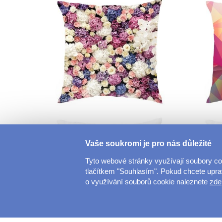
Vaše soukromí je pro nás důležité
Tyto webové stránky využívají soubory c
tlačítkem "Souhlasím". Pokud chcete upravi
o využívání souborů cookie naleznete
zde