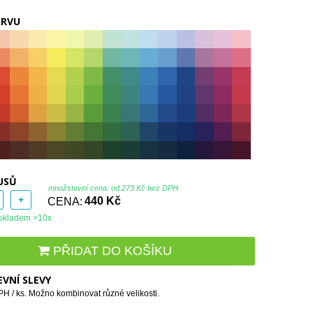
ARVU
USŮ
množstevní cena: od
273 Kč bez DPH
+
CENA:
440 Kč
skladem >10x
PŘIDAT DO KOŠÍKU
VNÍ SLEVY
H / ks. Možno kombinovat různé velikosti.