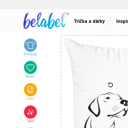
Trička a dárky
Inspi
Dárky pro..
Inspirace na poti
Dárky pro maminku
Láska
Dárky pro ségru
Sport a auta
Dárky pro babičku
Dětské
Dárky pro tátu
Hlášky
Dárky pro bráchu
Humor
Dárky pro dědu
Hudba & Film
Dárky pro partnera
Autorská grafika
Dárky pro partnerku
Vše..
Dárky pro přátele