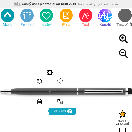
🇨🇿
Český eshop s tradicí od roku 2010
tisíce spokojených zákazníků
🌿
Ekologický a zdravotně nezávadný
žádná čína, barvy s certifikáty
💡
Inovativní výroba
vlastní vývoj, nejnovější technologie
⚡
Rychlé dodání
expedujeme do 24h
🏢
Výhodné pro firmy
velké množstevní slevy
🔥
Kvalita pod kontrolou
jsme přímý výrobce, žádný zprostředkovatel
🇨🇿
Český eshop s tradicí od roku 2010
tisíce spokojených zákazníků