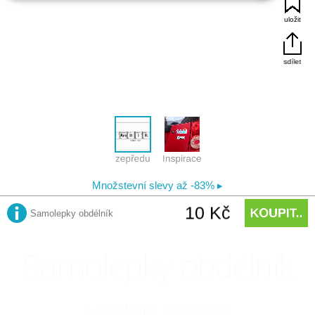
Samolepky obdélník
s vlastním potiskem