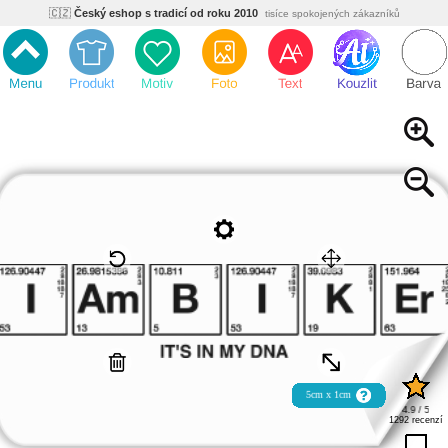
🇨🇿
Český eshop s tradicí od roku 2010
tisíce spokojených zákazníků
🌿
Ekologický a zdravotně nezávadný
žádná čína, barvy s certifikáty
💡
Inovativní výroba
vlastní vývoj, nejnovější technologie
⚡
Rychlé dodání
expedujeme do 24h
🏢
Výhodné pro firmy
velké množstevní slevy
🔥
Kvalita pod kontrolou
jsme přímý výrobce, žádný zprostředkovatel
🇨🇿
Český eshop s tradicí od roku 2010
tisíce spokojených zákazníků