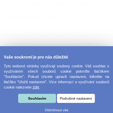
lesklý vinyl a venkovní životnost je až 2 roky.
Tisková technologie:
Sublimace - termotransfer
Vyrábíme samolepky přesně dle vašeho návrhu,
jednoduše, rychle, levně. Nezáleží, zda chcete několik
kusů nebo tisíce, návrh je jednoduchý a intuitivní. Stačí
Vaše soukromí je pro nás důležité
vložit vlastní obrázek či kombinaci několika obrázků a
Tyto webové stránky využívají soubory cookie. Váš souhlas s
textů, vložíte do košíku a o vše se již postaráme my.
využíváním všech souborů cookie potvrďte tlačítkem
"Souhlasím". Pokud chcete upravit nastavení, klikněte na
Zajistíme vyříznutí samolepky do požadovaného tvaru
tlačítko "Uložit nastavení". Více informací o využívání souborů
cookie naleznete
zde
.
i velikosti. Samolepky mají obrovskou trvanlivost -
osobně ozkoušeno např. na autě - již nalepeno několik
Souhlasím
Podrobné nastavení
let a stále bez známek stárnutí.
Odmítnout vše