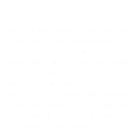
Kvalitní lesklé samolepky s vlastním potiskem v
několika rozměrech. V případě, že máte zájem o jiný
tvar (např. přesně tvar vámi vybraného potisku), stačí v
nákupním košíku přidat službu "odstranit pozadí" a v
poznámce upřesnit, jaký tvar chcete a zda vyžadujete
bílý okraj (pozor, samolepka není transparentní - není
možný tvar např. jednotlivých samostatných písmen).
Požadovaný tvar se musí vejít do zvolené velikosti, na
základě čehož je vypočtena cena. Samolepky jsou
dodány pohromadě. Využijte výrazné množstevní
slevy a polepte vše kolem vás!Samolepky tvoří bílý