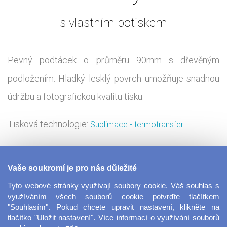
s vlastním potiskem
Pevný podtácek o průměru 90mm s dřevěným
podložením. Hladký lesklý povrch umožňuje snadnou
údržbu a fotografickou kvalitu tisku.
Tisková technologie:
Sublimace - termotransfer
Dřevěný tácek pod nápoje je nejen praktickým
Vaše soukromí je pro nás důležité
dárkem, ale díky kvalitnímu potisku z něj můžete udělat
Tyto webové stránky využívají soubory cookie. Váš souhlas s
i pěkný designový kousek. Hladký lesklý povrch
využíváním všech souborů cookie potvrďte tlačítkem
"Souhlasím". Pokud chcete upravit nastavení, klikněte na
umožňuje velice jemný tisk ve vysoké kvalitě,
tlačítko "Uložit nastavení". Více informací o využívání souborů