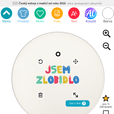
🇨🇿
Český eshop s tradicí od roku 2010
tisíce spokojených zákazníků
🌿
Ekologický a zdravotně nezávadný
žádná čína, barvy s certifikáty
💡
Inovativní výroba
vlastní vývoj, nejnovější technologie
⚡
Rychlé dodání
expedujeme do 24h
🏢
Výhodné pro firmy
velké množstevní slevy
🔥
Kvalita pod kontrolou
jsme přímý výrobce, žádný zprostředkovatel
🇨🇿
Český eshop s tradicí od roku 2010
tisíce spokojených zákazníků