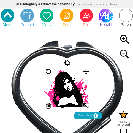
🌿
Ekologický a zdravotně nezávadný
žádná čína, barvy s certifikáty
💡
Inovativní výroba
vlastní vývoj, nejnovější technologie
⚡
Rychlé dodání
expedujeme do 24h
🏢
Výhodné pro firmy
velké množstevní slevy
🔥
Kvalita pod kontrolou
jsme přímý výrobce, žádný zprostředkovatel
🇨🇿
Český eshop s tradicí od roku 2010
tisíce spokojených zákazníků