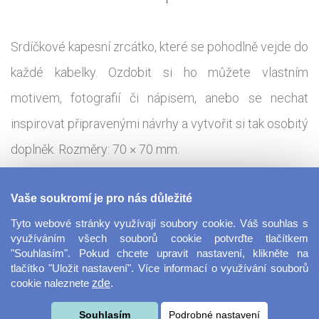
Srdíčkové kapesní zrcátko, které se pohodlně vejde do
každé kabelky. Ozdobit si ho můžete vlastním
motivem, fotografií či nápisem, anebo se nechat
inspirovat připravenými návrhy a vytvořit si tak osobitý
doplněk. Rozměry: 70 × 70 mm.
Tisková technologie:
Sublimace - termotransfer
Vaše soukromí je pro nás důležité
Tyto webové stránky využívají soubory cookie. Váš souhlas s
Praktické zrcátko, které vám umožní mít make-up
využíváním všech souborů cookie potvrďte tlačítkem
"Souhlasím". Pokud chcete upravit nastavení, klikněte na
vždy pod kontrolou. Kompaktní rozměry a odolná
tlačítko "Uložit nastavení". Více informací o využívání souborů
cookie naleznete
zde
.
konstrukce z něj činí ideální doplněk na cesty, do práce
i na večerní akce. Díky srdíčkovému tvaru a
Souhlasím
Podrobné nastavení