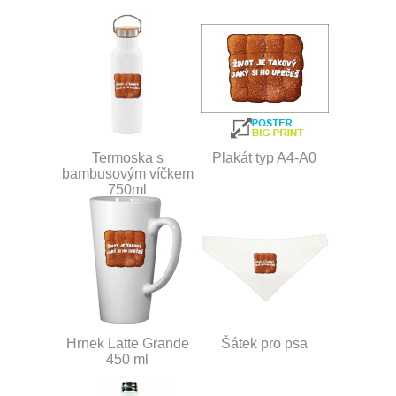
Termoska s
Plakát typ A4-A0
bambusovým víčkem
750ml
Hrnek Latte Grande
Šátek pro psa
450 ml