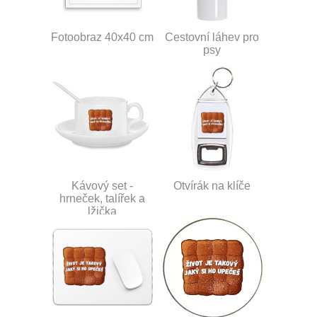
Fotoobraz 40x40 cm
Cestovní láhev pro
psy
Kávový set -
Otvírák na klíče
hrneček, talířek a
lžička