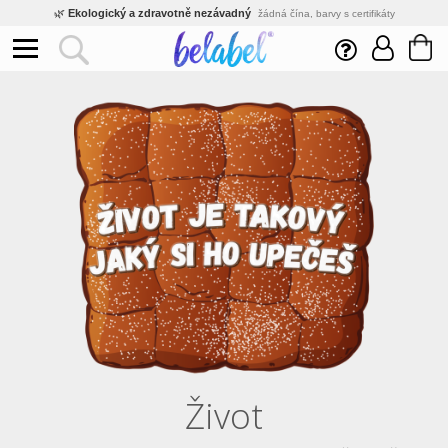
🌿
Ekologický a zdravotně nezávadný
žádná čína, barvy s certifikáty
💡
Inovativní výroba
vlastní vývoj, nejnovější technologie
⚡
Rychlé dodání
expedujeme do 24h
🏢
Výhodné pro firmy
velké množstevní slevy
🔥
Kvalita pod kontrolou
jsme přímý výrobce, žádný zprostředkovatel
🇨🇿
Český eshop s tradicí od roku 2010
tisíce spokojených zákazníků
Život