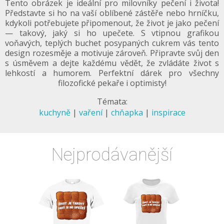
Tento obrázek je ideální pro milovníky pečení i života!
Představte si ho na vaší oblíbené zástěře nebo hrníčku,
kdykoli potřebujete připomenout, že život je jako pečení
— takový, jaký si ho upečete. S vtipnou grafikou
voňavých, teplých buchet posypaných cukrem vás tento
design rozesměje a motivuje zároveň. Připravte svůj den
s úsměvem a dejte každému vědět, že zvládáte život s
lehkostí a humorem. Perfektní dárek pro všechny
filozofické pekaře i optimisty!
Témata:
kuchyně
|
vaření
|
chňapka
|
inspirace
Nejprodávanější