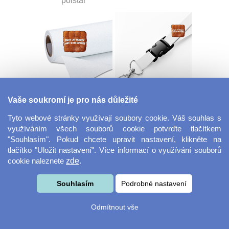
polštář
Dekorační látka
Šňůrka na klíče s
Vaše soukromí je pro nás důležité
Miranda
přezkou
Tyto webové stránky využívají soubory cookie. Váš souhlas s
využíváním všech souborů cookie potvrďte tlačítkem
"Souhlasím". Pokud chcete upravit nastavení, klikněte na
tlačítko "Uložit nastavení". Více informací o využívání souborů
cookie naleznete
zde
.
Souhlasím
Podrobné nastavení
Velkoformátová
Svačinový box
Odmítnout vše
fotografie