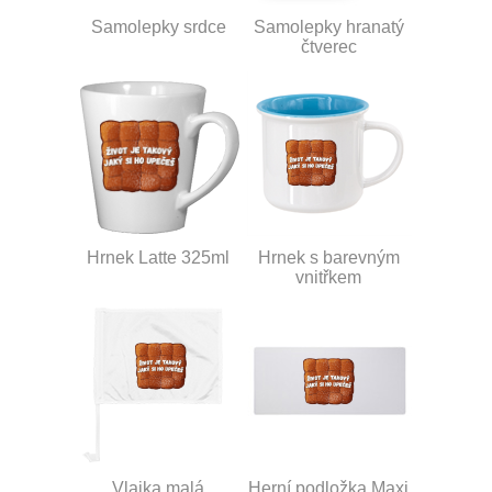
Samolepky srdce
Samolepky hranatý
čtverec
Hrnek Latte 325ml
Hrnek s barevným
vnitřkem
Vlajka malá
Herní podložka Maxi