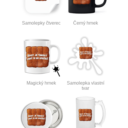
Samolepky čtverec
Černý hrnek
Magický hrnek
Samolepka vlastní
tvar