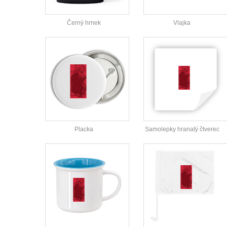
Černý hrnek
Vlajka
Placka
Samolepky hranatý čtverec