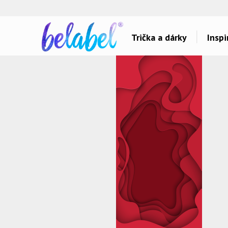
🌿
Ekol
Trička a dárky
Inspi
Dárky pro..
Inspirace na poti
Dárky pro maminku
Láska
Dárky pro ségru
Sport a auta
Dárky pro babičku
Dětské
Dárky pro tátu
Hlášky
Dárky pro bráchu
Humor
Dárky pro dědu
Hudba & Film
Dárky pro partnera
Autorská grafika
Dárky pro partnerku
Vše..
Dárky pro přátele