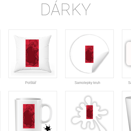
DÁRKY
Polštář
Samolepky kruh
S