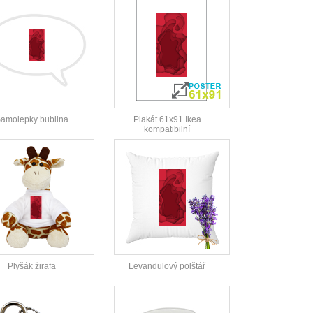
amolepky bublina
Plakát 61x91 Ikea
kompatibilní
Plyšák žirafa
Levandulový polštář