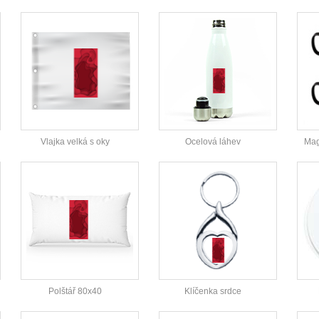
Vlajka velká s oky
Ocelová láhev
Mag
Polštář 80x40
Klíčenka srdce