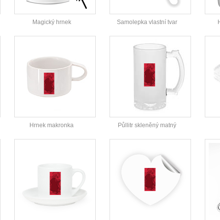
Magický hrnek
Samolepka vlastní tvar
Hrnek makronka
Půllitr skleněný matný