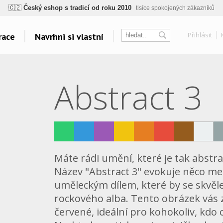
🇨🇿
Český eshop s tradicí od roku 2010
tisíce spokojených zákazníků
ogický a zdravotně nezávadný
žádná čínská chemie, barvy s certifikáty, minim
💡
Inovativní výroba
vlastní vývoj, nejnovější technologie
Přihlásit
race
Navrhni si vlastní
⚡
Rychlé dodání
expedujeme do 24h
🏢
Výhodné pro firmy
velké množstevní slevy
sk
Témata
Další odkazy
Abstract 3
Táboření
Velkoplošný tisk
🔥
Kvalita pod kontrolou
jsme přímý výrobce, žádný zprostředkovatel
Vodáci
Belabel na Facebooku
🇨🇿
Český eshop s tradicí od roku 2010
tisíce spokojených zákazníků
Grillování
Galerie
Yoga a Fitness
Oblečení bez potisku
Cyklistická horečka
Polštáře
Velkolepá fotoplátna
Máte rádi umění, které je tak abstra
Všechna témata..
Název "Abstract 3" evokuje něco me
uměleckým dílem, které by se skvěle
rockového alba. Tento obrázek vás 
červené, ideální pro kohokoliv, kdo