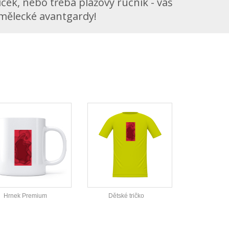
ček, nebo třeba plážový ručník - váš
umělecké avantgardy!
Hrnek Premium
Dětské tričko