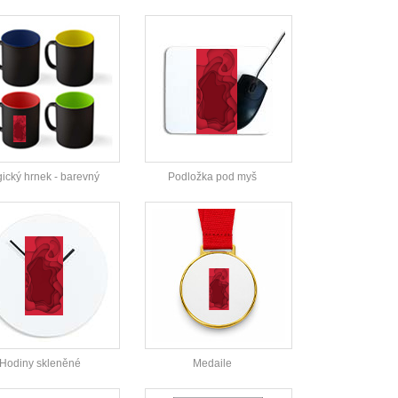
ický hrnek - barevný
Podložka pod myš
Hodiny skleněné
Medaile