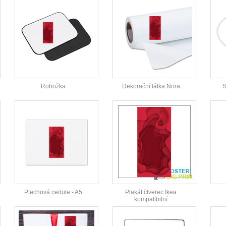
Rohožka
Dekorační látka Nora
S
Plechová cedule - A5
Plakát čtverec Ikea
kompatibilní