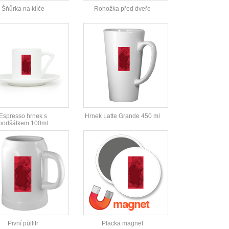
Šňůrka na klíče
Rohožka před dveře
Espresso hrnek s
Hrnek Latte Grande 450 ml
podšálkem 100ml
Pivní půllitr
Placka magnet