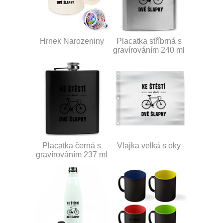
Hrnek Narozeniny
Placatka stříbrná s
gravírováním 240 ml
Placatka černá s
Vlajka velká s oky
gravírováním 237 ml