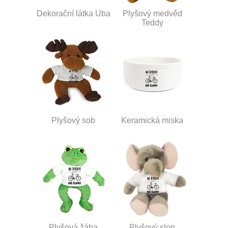
Dekorační látka Uba
Plyšový medvěd
Teddy
Plyšový sob
Keramická miska
Plyšová žába
Plyšový slon