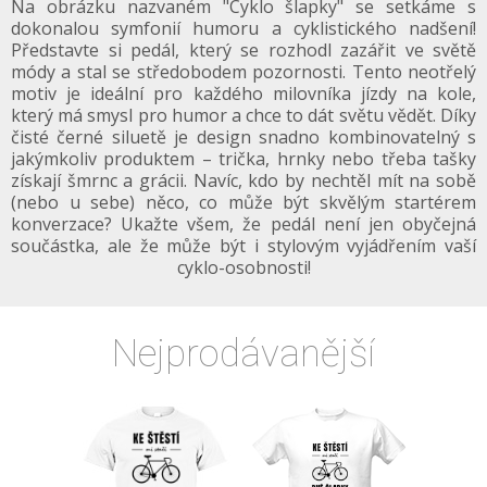
Na obrázku nazvaném "Cyklo šlapky" se setkáme s
dokonalou symfonií humoru a cyklistického nadšení!
Představte si pedál, který se rozhodl zazářit ve světě
módy a stal se středobodem pozornosti. Tento neotřelý
motiv je ideální pro každého milovníka jízdy na kole,
který má smysl pro humor a chce to dát světu vědět. Díky
čisté černé siluetě je design snadno kombinovatelný s
jakýmkoliv produktem – trička, hrnky nebo třeba tašky
získají šmrnc a grácii. Navíc, kdo by nechtěl mít na sobě
(nebo u sebe) něco, co může být skvělým startérem
konverzace? Ukažte všem, že pedál není jen obyčejná
součástka, ale že může být i stylovým vyjádřením vaší
cyklo-osobnosti!
Nejprodávanější