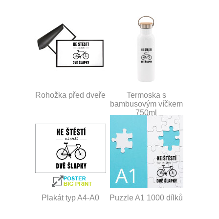
Rohožka před dveře
Termoska s
bambusovým víčkem
750ml
Plakát typ A4-A0
Puzzle A1 1000 dílků