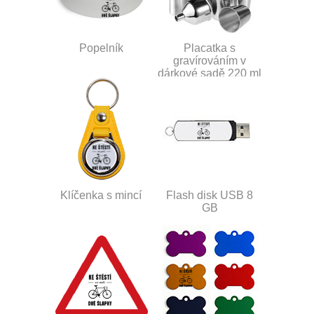
Popelník
Placatka s
gravírováním v
dárkové sadě 220 ml
Klíčenka s mincí
Flash disk USB 8
GB