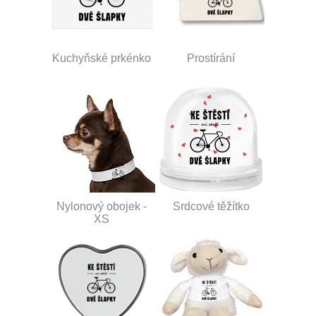
Kuchyňské prkénko
Prostírání
Nylonový obojek -
Srdcové těžítko
XS