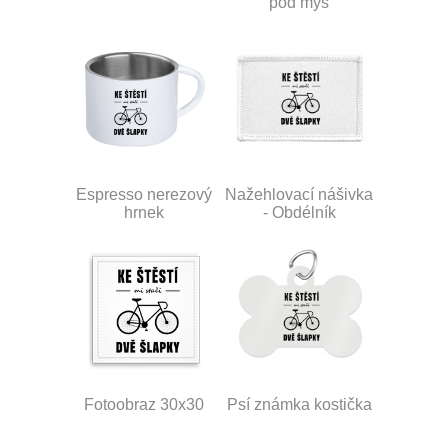
pod myš
Espresso nerezový
Nažehlovací nášivka
hrnek
- Obdélník
Fotoobraz 30x30
Psí známka kostička