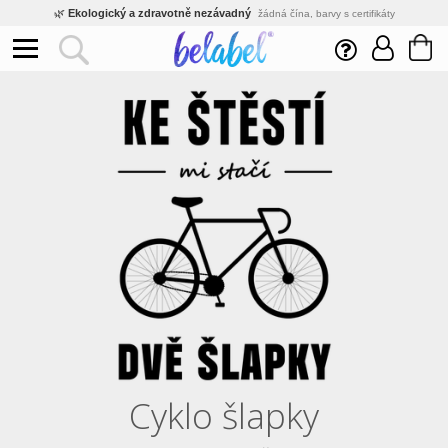
🌿
Ekologický a zdravotně nezávadný
žádná čína, barvy s certifikáty
💡
Inovativní výroba
vlastní vývoj, nejnovější technologie
⚡
Rychlé dodání
expedujeme do 24h
🏢
Výhodné pro firmy
velké množstevní slevy
🔥
Kvalita pod kontrolou
jsme přímý výrobce, žádný zprostředkovatel
🇨🇿
Český eshop s tradicí od roku 2010
tisíce spokojených zákazníků
Cyklo šlapky