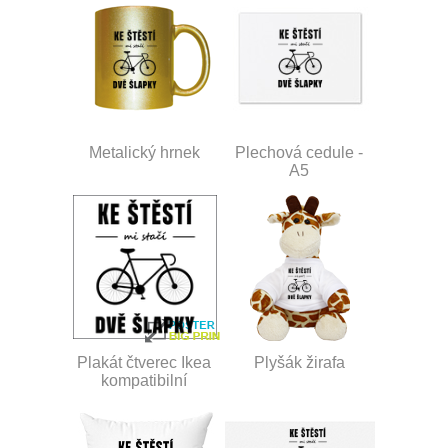
Metalický hrnek
Plechová cedule -
A5
Plakát čtverec Ikea
Plyšák žirafa
kompatibilní