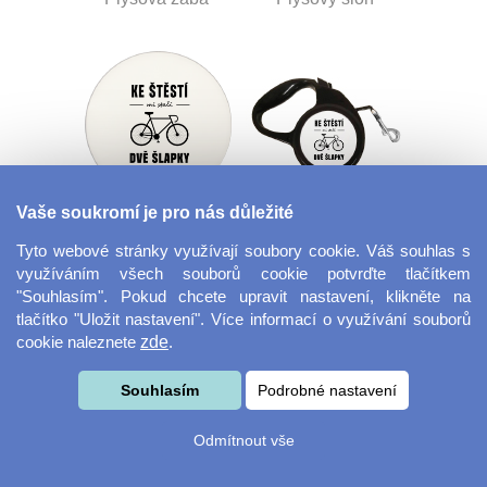
Vaše soukromí je pro nás důležité
Tácek na nápoje
Flexi vodítko
kulatý
Tyto webové stránky využívají soubory cookie. Váš souhlas s
využíváním všech souborů cookie potvrďte tlačítkem
"Souhlasím". Pokud chcete upravit nastavení, klikněte na
tlačítko "Uložit nastavení". Více informací o využívání souborů
cookie naleznete
zde
.
Souhlasím
Podrobné nastavení
Odmítnout vše
Panák - štamprle
Vánoční ozdoba