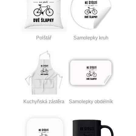
Polštář
Samolepky kruh
Kuchyňská zástěra
Samolepky obdélník