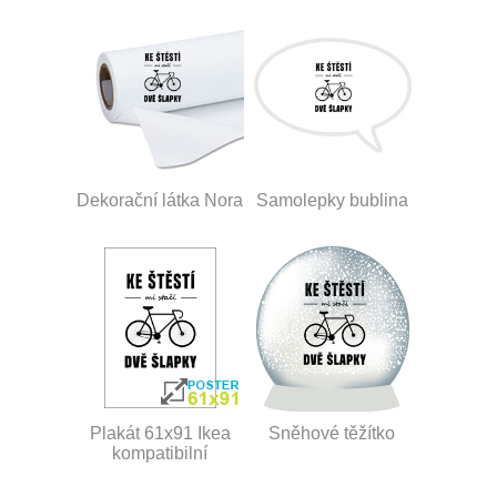
Dekorační látka Nora
Samolepky bublina
Plakát 61x91 Ikea
Sněhové těžítko
kompatibilní