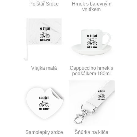
Polštář Srdce
Hrnek s barevným
vnitřkem
Vlajka malá
Cappuccino hrnek s
podšálkem 180ml
Samolepky srdce
Šňůrka na klíče