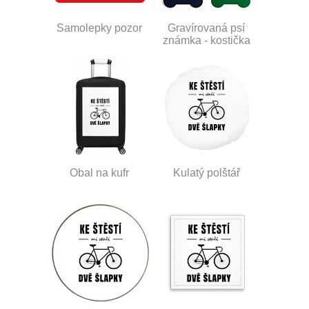
Samolepky pozor
Gravírovaná psí
známka - kostička
Obal na kufr
Kulatý polštář