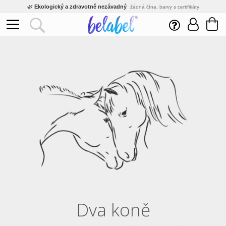
🌿
Ekologický a zdravotně nezávadný
žádná čína, barvy s certifikáty
💡
Inovativní výroba
vlastní vývoj, nejnovější technologie
⚡
Rychlé dodání
expedujeme do 24h
🏢
Výhodné pro firmy
velké množstevní slevy
🔥
Kvalita pod kontrolou
jsme přímý výrobce, žádný zprostředkovatel
🇨🇿
Český eshop s tradicí od roku 2010
tisíce spokojených zákazníků
Dva koně