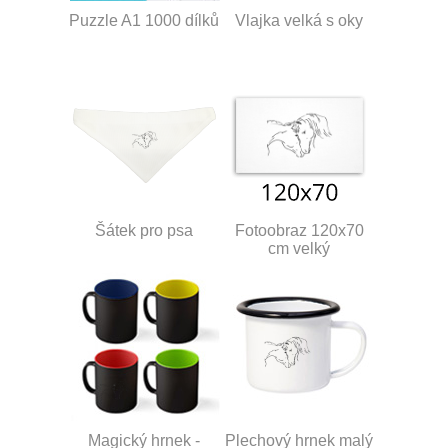
Puzzle A1 1000 dílků
Vlajka velká s oky
Šátek pro psa
Fotoobraz 120x70
cm velký
Magický hrnek -
Plechový hrnek malý