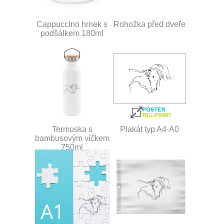
Cappuccino hrnek s
Rohožka před dveře
podšálkem 180ml
Termoska s
Plakát typ A4-A0
bambusovým víčkem
750ml