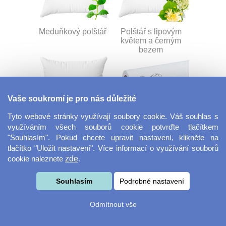
Meduňkový polštář
Polštář s lipovým
květem a černým
bezem
Vaše soukromí je pro nás důležité
Tyto webové stránky využívají soubory cookie. Váš souhlas s
využíváním všech souborů cookie potvrďte tlačítkem
Nahřívací pohankový
Dekorační látka Lina
"Souhlasím". Pokud chcete upravit nastavení, klikněte na
polštář
tlačítko "Uložit nastavení". Více informací o využívání souborů
cookie naleznete
zde
.
Souhlasím
Podrobné nastavení
Odmítnout vše