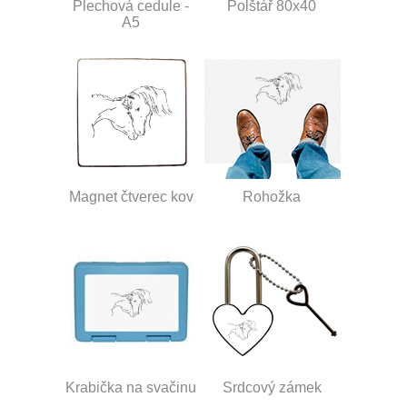
Plechová cedule -
Polštář 80x40
A5
Magnet čtverec kov
Rohožka
Krabička na svačinu
Srdcový zámek