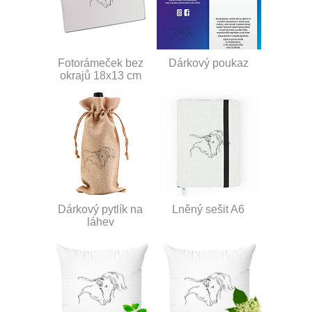
Fotorámeček bez
Dárkový poukaz
okrajů 18x13 cm
Dárkový pytlík na
Lněný sešit A6
láhev