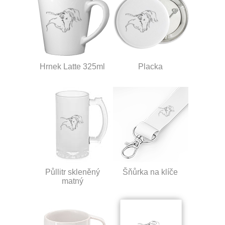
Hrnek Latte 325ml
Placka
Půllitr skleněný
Šňůrka na klíče
matný