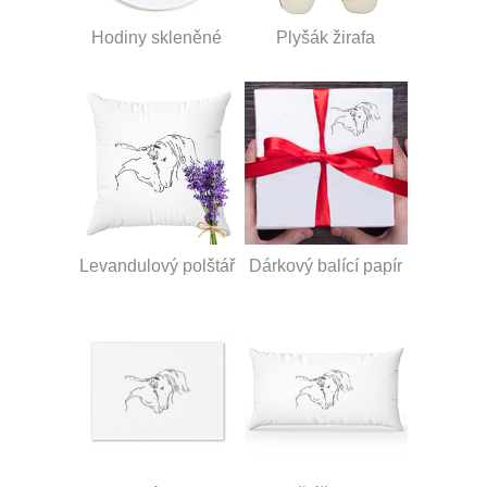
Hodiny skleněné
Plyšák žirafa
Levandulový polštář
Dárkový balící papír