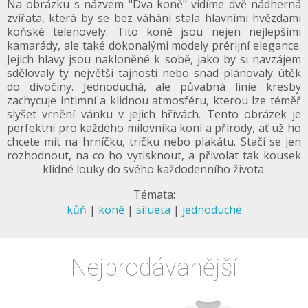
Na obrázku s názvem "Dva koně" vidíme dvě nádherná
zvířata, která by se bez váhání stala hlavními hvězdami
koňské telenovely. Tito koně jsou nejen nejlepšími
kamarády, ale také dokonalými modely prérijní elegance.
Jejich hlavy jsou nakloněné k sobě, jako by si navzájem
sdělovaly ty největší tajnosti nebo snad plánovaly útěk
do divočiny. Jednoduchá, ale půvabná linie kresby
zachycuje intimní a klidnou atmosféru, kterou lze téměř
slyšet vrnění vánku v jejich hřívách. Tento obrázek je
perfektní pro každého milovníka koní a přírody, ať už ho
chcete mít na hrníčku, tričku nebo plakátu. Stačí se jen
rozhodnout, na co ho vytisknout, a přivolat tak kousek
klidné louky do svého každodenního života.
Témata:
kůň
|
koně
|
silueta
|
jednoduché
Nejprodávanější