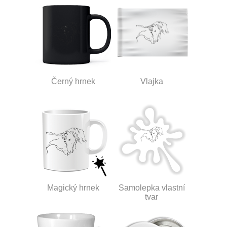
Černý hrnek
Vlajka
Magický hrnek
Samolepka vlastní
tvar