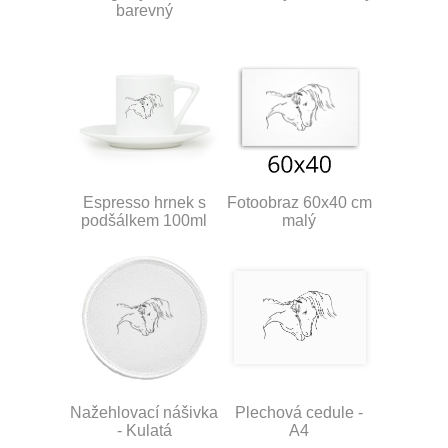
barevný
Espresso hrnek s
Fotoobraz 60x40 cm
podšálkem 100ml
malý
Nažehlovací nášivka
Plechová cedule -
- Kulatá
A4