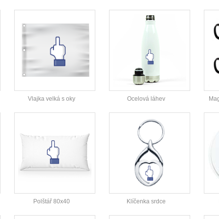
Vlajka velká s oky
Ocelová láhev
Mag
Polštář 80x40
Klíčenka srdce