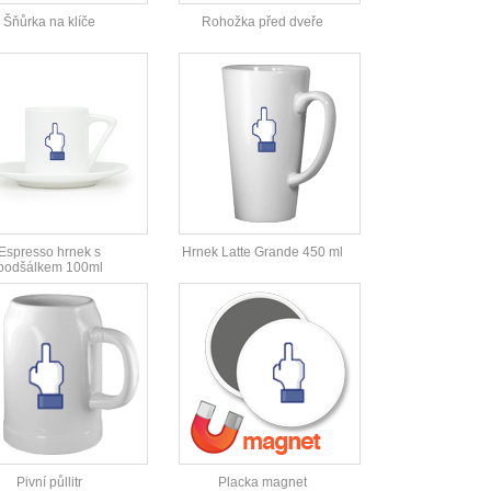
Šňůrka na klíče
Rohožka před dveře
Espresso hrnek s
Hrnek Latte Grande 450 ml
podšálkem 100ml
Pivní půllitr
Placka magnet