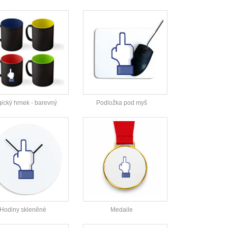
ický hrnek - barevný
Podložka pod myš
Hodiny skleněné
Medaile