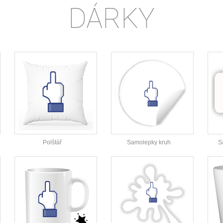
DÁRKY
Polštář
Samolepky kruh
S