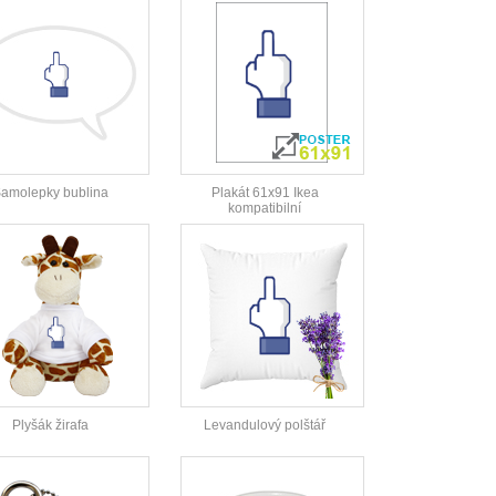
amolepky bublina
Plakát 61x91 Ikea
kompatibilní
Plyšák žirafa
Levandulový polštář