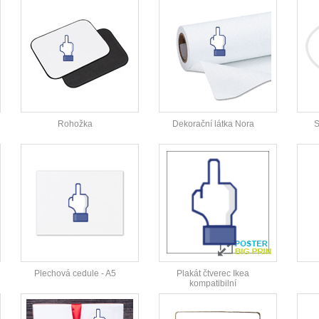
Rohožka
Dekorační látka Nora
S
Plechová cedule - A5
Plakát čtverec Ikea
kompatibilní