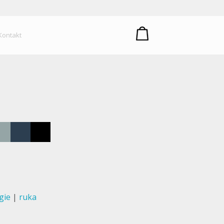
um plastů
Kontakt
gie
|
ruka