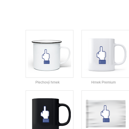
Plechový hrnek
Hrnek Premium