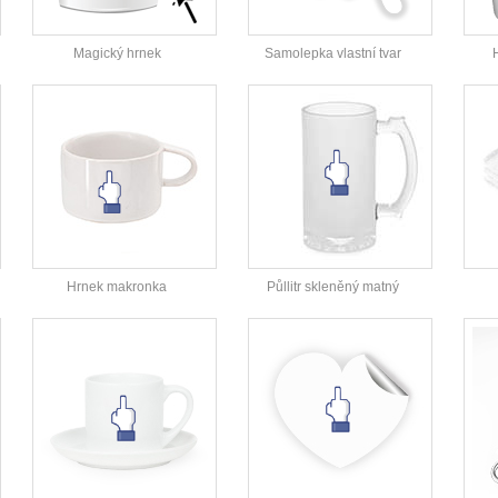
Magický hrnek
Samolepka vlastní tvar
Hrnek makronka
Půllitr skleněný matný