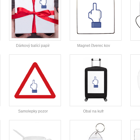
Dárkový balící papír
Magnet čtverec kov
Samolepky pozor
Obal na kufr