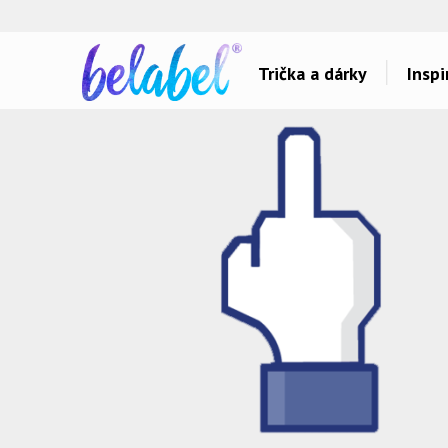
🌿
Ekol
Trička a dárky
Inspi
Dárky pro..
Inspirace na poti
Dárky pro maminku
Láska
Dárky pro ségru
Sport a auta
Dárky pro babičku
Dětské
Dárky pro tátu
Hlášky
Dárky pro bráchu
Humor
Dárky pro dědu
Hudba & Film
Dárky pro partnera
Autorská grafika
Dárky pro partnerku
Vše..
Dárky pro přátele