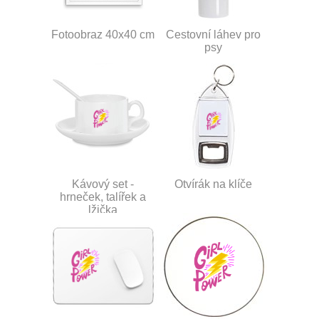
Fotoobraz 40x40 cm
Cestovní láhev pro
psy
Kávový set -
Otvírák na klíče
hrneček, talířek a
lžička