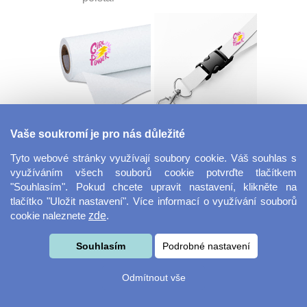
Dekorační látka
Šňůrka na klíče s
Vaše soukromí je pro nás důležité
Miranda
přezkou
Tyto webové stránky využívají soubory cookie. Váš souhlas s
využíváním všech souborů cookie potvrďte tlačítkem
"Souhlasím". Pokud chcete upravit nastavení, klikněte na
tlačítko "Uložit nastavení". Více informací o využívání souborů
cookie naleznete
zde
.
Souhlasím
Podrobné nastavení
Velkoformátová
Svačinový box
Odmítnout vše
fotografie