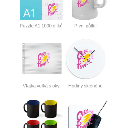
Puzzle A1 1000 dílků
Pivní půllitr
Vlajka velká s oky
Hodiny skleněné