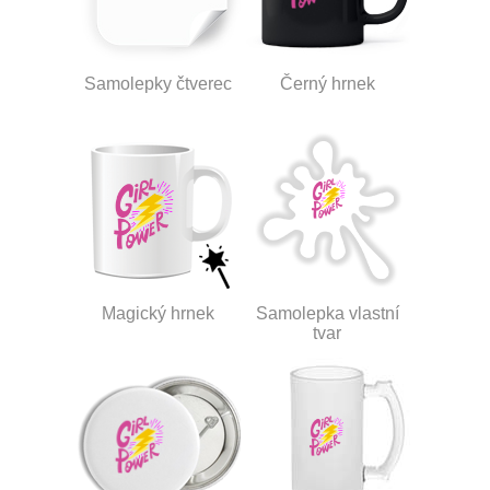
Samolepky čtverec
Černý hrnek
Magický hrnek
Samolepka vlastní
tvar