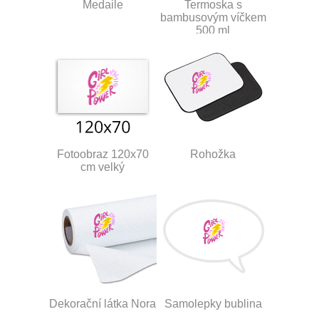
Medaile
Termoska s
bambusovým víčkem
500 ml
Fotoobraz 120x70
Rohožka
cm velký
Dekorační látka Nora
Samolepky bublina