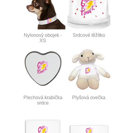
Nylonový obojek -
Srdcové těžítko
XS
Plechová krabička
Plyšová ovečka
srdce