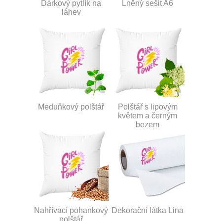
Dárkový pytlík na
Lněný sešit A6
láhev
Meduňkový polštář
Polštář s lipovým
květem a černým
bezem
Nahřívací pohankový
Dekorační látka Lina
polštář