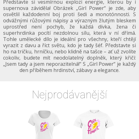
Představte si vesmírnou explozi energie, kterou by i
supernova záviděla! Obrázek „Girl Power“ je zde, aby
osvětlil každodenní boj proti šedi a monotónnosti. S
odvážnými růžovými nápisy a výrazným žlutým bleskem
uprostřed není pochyb, že každá dívka, žena či
superhrdinka pocítí nezdolnou sílu, která v ní dřímá.
Tohle umělecké dílo je ideální pro všechny, kteří chtějí
vyrazit z davu a říct světu, kdo je tady šéf. Představte si
ho na tričku, hrníčku, nebo klidně na tašce – ať už zvolíte
cokoliv, budete mít neodolatelný doplněk, který křičí:
„Jsem tady a jsem neporazitelná!“ S „Girl Power“ je každý
den příběhem hrdinství, zábavy a elegance.
Nejprodávanější