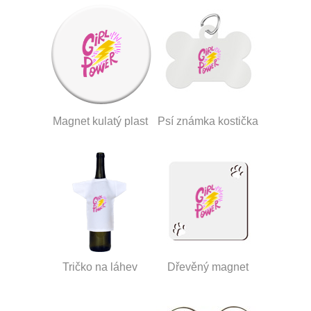
Magnet kulatý plast
Psí známka kostička
Tričko na láhev
Dřevěný magnet