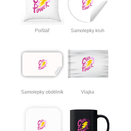
Polštář
Samolepky kruh
Samolepky obdélník
Vlajka