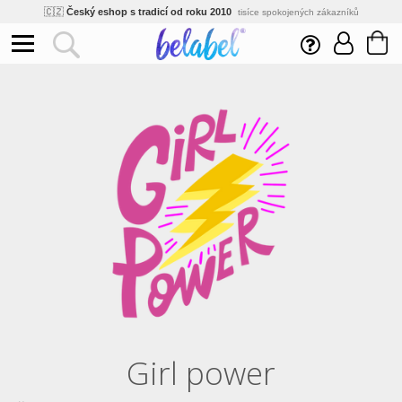
🌿
Ekologický a zdravotně nezávadný
žádná čína, barvy s certifikáty
💡
Inovativní výroba
vlastní vývoj, nejnovější technologie
⚡
Rychlé dodání
expedujeme do 24h
🏢
Výhodné pro firmy
velké množstevní slevy
🔥
Kvalita pod kontrolou
jsme přímý výrobce, žádný zprostředkovatel
🇨🇿
Český eshop s tradicí od roku 2010
tisíce spokojených zákazníků
Girl power