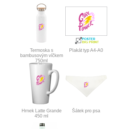
Termoska s
Plakát typ A4-A0
bambusovým víčkem
750ml
Hrnek Latte Grande
Šátek pro psa
450 ml