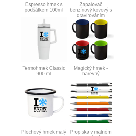
Espresso hrnek s
Zapalovač
podšálkem 100ml
benzínový kovový s
gravírováním
Termohrnek Classic
Magický hrnek -
900 ml
barevný
Plechový hrnek malý
Propiska v matném