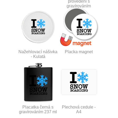
provedení s
gravírováním
Nažehlovací nášivka
Placka magnet
- Kulatá
Placatka černá s
Plechová cedule -
gravírováním 237 ml
A4