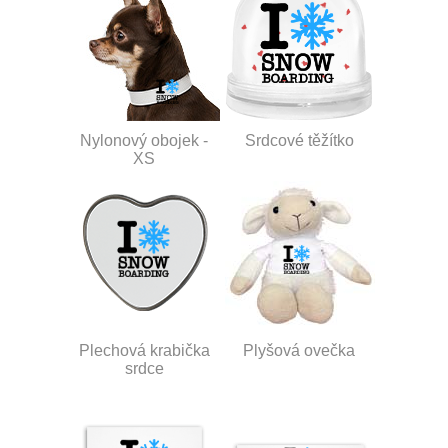
Nylonový obojek -
Srdcové těžítko
XS
Plechová krabička
Plyšová ovečka
srdce