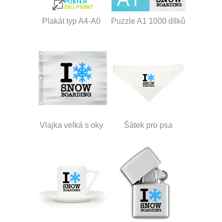
Plakát typ A4-A0
Puzzle A1 1000 dílků
Vlajka velká s oky
Šátek pro psa