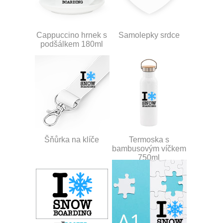
Cappuccino hrnek s
Samolepky srdce
podšálkem 180ml
Šňůrka na klíče
Termoska s
bambusovým víčkem
750ml