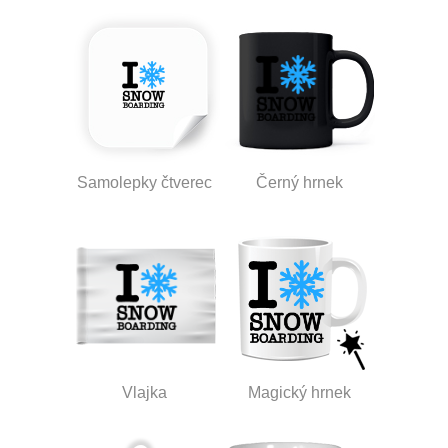
Samolepky čtverec
Černý hrnek
Vlajka
Magický hrnek