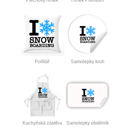
Plechový hrnek
Hrnek Premium
Polštář
Samolepky kruh
Kuchyňská zástěra
Samolepky obdélník