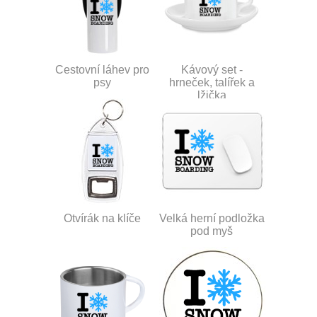
Cestovní láhev pro
Kávový set -
psy
hrneček, talířek a
lžička
Otvírák na klíče
Velká herní podložka
pod myš