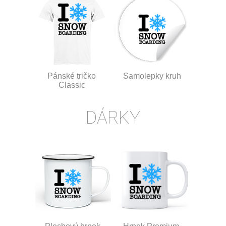
Pánské tričko
Samolepky kruh
Classic
DÁRKY