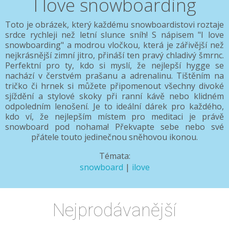
I love snowboarding
Toto je obrázek, který každému snowboardistovi roztaje
srdce rychleji než letní slunce sníh! S nápisem "I love
snowboarding" a modrou vločkou, která je zářivější než
nejkrásnější zimní jitro, přináší ten pravý chladivý šmrnc.
Perfektní pro ty, kdo si myslí, že nejlepší hygge se
nachází v čerstvém prašanu a adrenalinu. Tištěním na
tričko či hrnek si můžete připomenout všechny divoké
sjíždění a stylové skoky při ranní kávě nebo klidném
odpoledním lenošení. Je to ideální dárek pro každého,
kdo ví, že nejlepším místem pro meditaci je právě
snowboard pod nohama! Překvapte sebe nebo své
přátele touto jedinečnou sněhovou ikonou.
Témata:
snowboard
|
ilove
Nejprodávanější