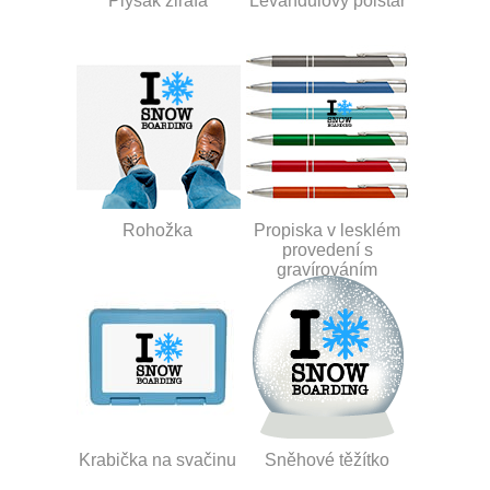
Plyšák žirafa
Levandulový polštář
Rohožka
Propiska v lesklém
provedení s
gravírováním
Krabička na svačinu
Sněhové těžítko