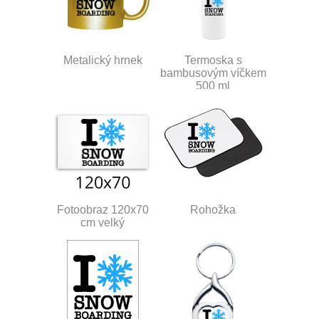
Metalický hrnek
Termoska s
bambusovým víčkem
500 ml
Fotoobraz 120x70
Rohožka
cm velký