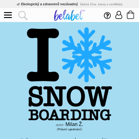
🌿
Ekologický a zdravotně nezávadný
žádná čína, barvy s certifikáty
💡
Inovativní výroba
vlastní vývoj, nejnovější technologie
⚡
Rychlé dodání
expedujeme do 24h
🏢
Výhodné pro firmy
velké množstevní slevy
🔥
Kvalita pod kontrolou
jsme přímý výrobce, žádný zprostředkovatel
🇨🇿
Český eshop s tradicí od roku 2010
tisíce spokojených zákazníků
Milan Ž.
autor:
(
)
Právní ujednání