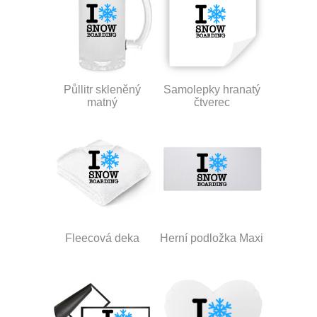
Půllitr skleněný
Samolepky hranatý
matný
čtverec
Fleecová deka
Herní podložka Maxi