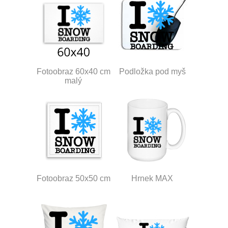
Fotoobraz 60x40 cm
Podložka pod myš
malý
Fotoobraz 50x50 cm
Hrnek MAX