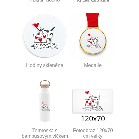
Polštář 80x40
Klíčenka srdce
Hodiny skleněné
Medaile
Termoska s
Fotoobraz 120x70
bambusovým víčkem
cm velký