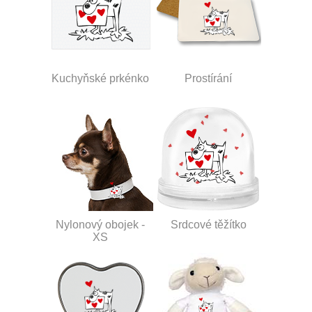
Kuchyňské prkénko
Prostírání
Nylonový obojek -
Srdcové těžítko
XS