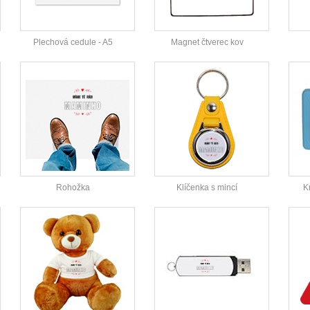
Plechová cedule - A5
Magnet čtverec kov
Rohožka
Klíčenka s mincí
K