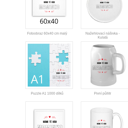
Fotoobraz 60x40 cm malý
Nažehlovací nášivka -
Kulatá
Puzzle A1 1000 dílků
Pivní půllitr