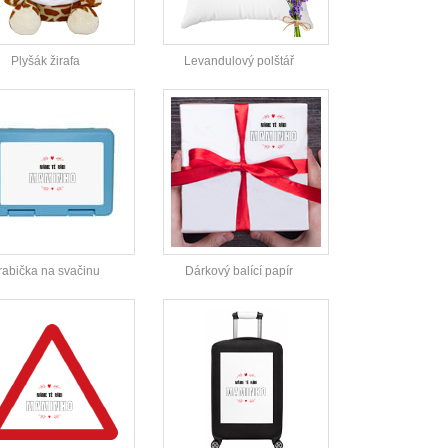
Plyšák žirafa
Levandulový polštář
rabička na svačinu
Dárkový balící papír