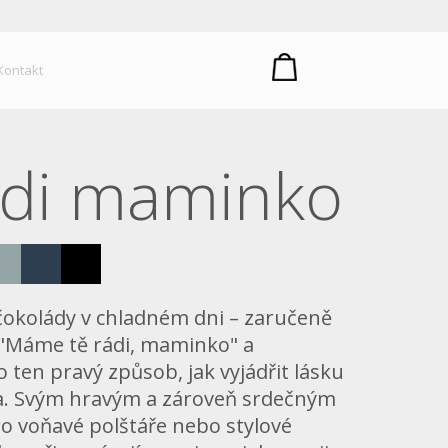
um plastů
Kontakt
ádi maminko
 čokolády v chladném dni – zaručeně
 "Máme tě rádi, maminko" a
o ten pravý způsob, jak vyjádřit lásku
ota. Svým hravým a zároveň srdečným
ro voňavé polštáře nebo stylové