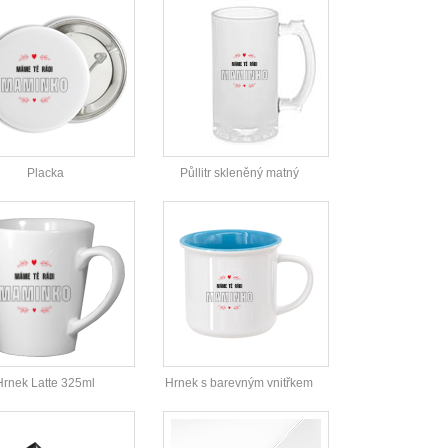
Placka
Půllitr skleněný matný
Hrnek Latte 325ml
Hrnek s barevným vnitřkem