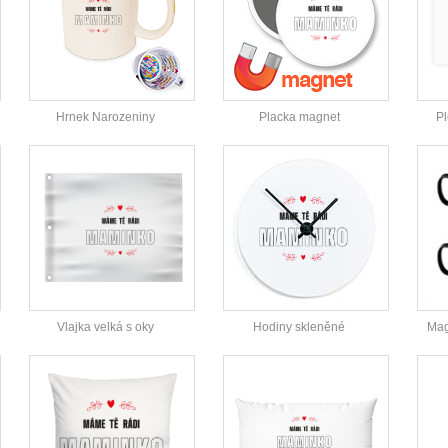
Hrnek Narozeniny
Placka magnet
Pl
Vlajka velká s oky
Hodiny skleněné
Mag