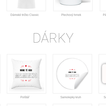
Dámské tričko Classic
Plechový hrnek
Pá
DÁRKY
Polštář
Samolepky kruh
S