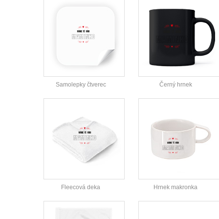
Samolepky čtverec
Černý hrnek
Fleecová deka
Hrnek makronka