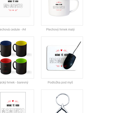
echová cedule - A4
Plechový hrnek malý
ický hrnek - barevný
Podložka pod myš