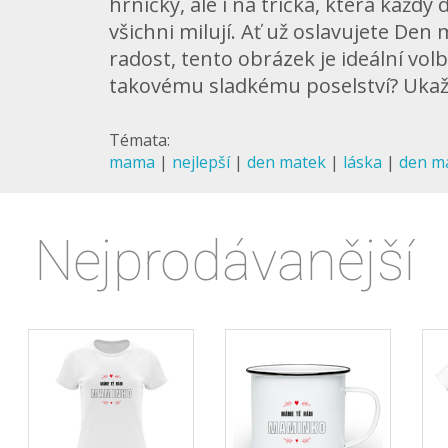
hrníčky, ale i na trička, která každý
všichni milují. Ať už oslavujete Den
radost, tento obrázek je ideální volb
takovému sladkému poselství? Ukažt
Témata:
mama
|
nejlepší
|
den matek
|
láska
|
den m
Nejprodávanější