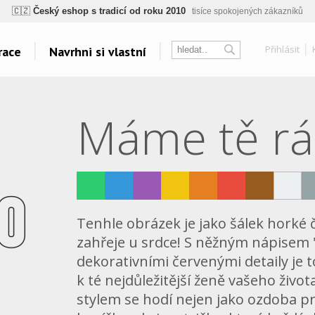
🇨🇿
Český eshop s tradicí od roku 2010
tisíce spokojených zákazníků
ogický a zdravotně nezávadný
žádná čínská chemie, barvy s certifikáty, minim
Přihlásit
race
Navrhni si vlastní
💡
Inovativní výroba
vlastní vývoj, nejnovější technologie
⚡
Rychlé dodání
expedujeme do 24h
sk
Témata
Další odkazy
🏢
Výhodné pro firmy
velké množstevní slevy
Máme tě r
Táboření
Velkoplošný tisk
🔥
Kvalita pod kontrolou
jsme přímý výrobce, žádný zprostředkovatel
Vodáci
Belabel na Facebooku
Grillování
Galerie
🇨🇿
Český eshop s tradicí od roku 2010
tisíce spokojených zákazníků
Yoga a Fitness
Oblečení bez potisku
Cyklistická horečka
Polštáře
Velkolepá fotoplátna
Tenhle obrázek je jako šálek horké
Všechna témata..
zahřeje u srdce! S něžným nápisem
dekorativními červenými detaily je t
k té nejdůležitější ženě vašeho živ
stylem se hodí nejen jako ozdoba p