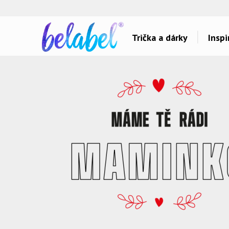
🌿
Ekol
Trička a dárky
Inspi
Dárky pro..
Inspirace na poti
Dárky pro maminku
Láska
Dárky pro ségru
Sport a auta
Dárky pro babičku
Dětské
Dárky pro tátu
Hlášky
Dárky pro bráchu
Humor
Dárky pro dědu
Hudba & Film
Dárky pro partnera
Autorská grafika
Dárky pro partnerku
Vše..
Dárky pro přátele