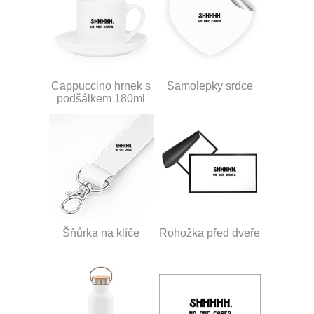
Cappuccino hrnek s
Samolepky srdce
podšálkem 180ml
Šňůrka na klíče
Rohožka před dveře