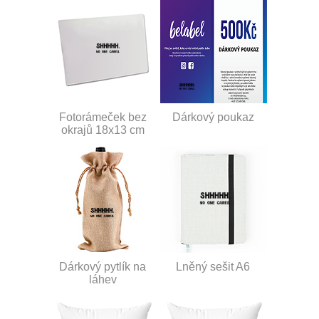
Fotorámeček bez
Dárkový poukaz
okrajů 18x13 cm
Dárkový pytlík na
Lněný sešit A6
láhev