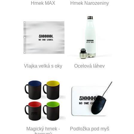
Hrnek MAX
Hrnek Narozeniny
Vlajka velká s oky
Ocelová láhev
Magický hrnek -
Podložka pod myš