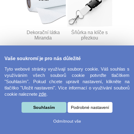
Dekorační látka
Šňůrka na klíče s
Miranda
přezkou
Vaše soukromí je pro nás důležité
Tyto webové stránky využívají soubory cookie. Váš souhlas s
využíváním všech souborů cookie potvrďte tlačítkem
"Souhlasím". Pokud chcete upravit nastavení, klikněte na
tlačítko "Uložit nastavení". Více informací o využívání souborů
cookie naleznete
zde
.
Velkoformátová
Svačinový box
fotografie
Souhlasím
Podrobné nastavení
Odmítnout vše