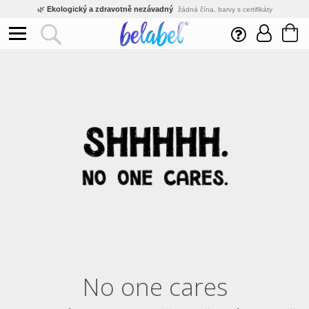
🌿
Ekologický a zdravotně nezávadný
žádná čína, barvy s certifikáty
💡
Inovativní výroba
vlastní vývoj, nejnovější technologie
⚡
Rychlé dodání
expedujeme do 24h
🏢
Výhodné pro firmy
velké množstevní slevy
🔥
Kvalita pod kontrolou
jsme přímý výrobce, žádný zprostředkovatel
🇨🇿
Český eshop s tradicí od roku 2010
tisíce spokojených zákazníků
No one cares