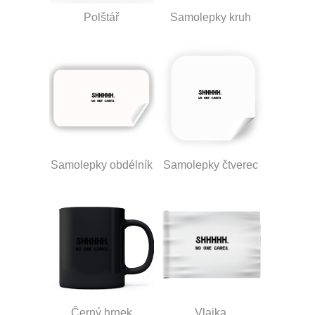
Polštář
Samolepky kruh
Samolepky obdélník
Samolepky čtverec
Černý hrnek
Vlajka