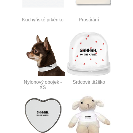
Kuchyňské prkénko
Prostírání
Nylonový obojek -
Srdcové těžítko
XS