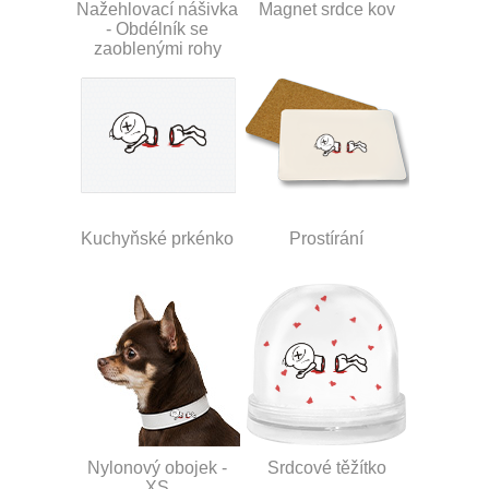
Nažehlovací nášivka
Magnet srdce kov
- Obdélník se
zaoblenými rohy
Kuchyňské prkénko
Prostírání
Nylonový obojek -
Srdcové těžítko
XS