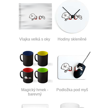
Vlajka velká s oky
Hodiny skleněné
Magický hrnek -
Podložka pod myš
barevný