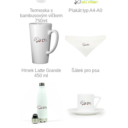
Termoska s
Plakát typ A4-A0
bambusovým víčkem
750ml
Hrnek Latte Grande
Šátek pro psa
450 ml