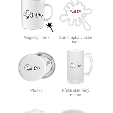
Magický hrnek
Samolepka vlastní
tvar
Placka
Půllitr skleněný
matný