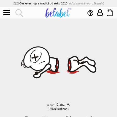
🌿
Ekologický a zdravotně nezávadný
žádná čína, barvy s certifikáty
💡
Inovativní výroba
vlastní vývoj, nejnovější technologie
⚡
Rychlé dodání
expedujeme do 24h
🏢
Výhodné pro firmy
velké množstevní slevy
🔥
Kvalita pod kontrolou
jsme přímý výrobce, žádný zprostředkovatel
🇨🇿
Český eshop s tradicí od roku 2010
tisíce spokojených zákazníků
Dana P.
autor:
(
)
Právní ujednání