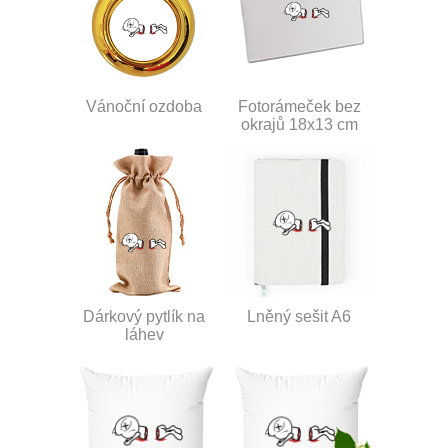
Vánoční ozdoba
Fotorámeček bez
okrajů 18x13 cm
Dárkový pytlík na
Lněný sešit A6
láhev