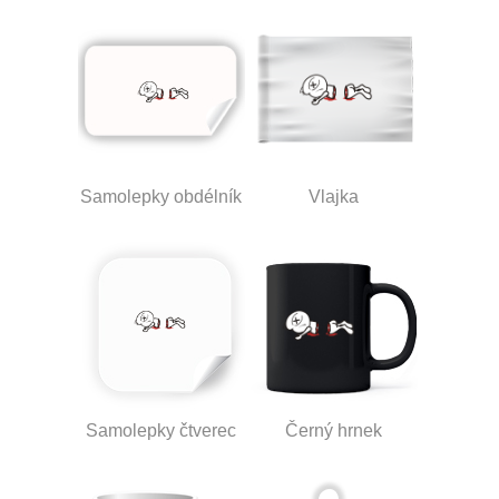
Samolepky obdélník
Vlajka
Samolepky čtverec
Černý hrnek