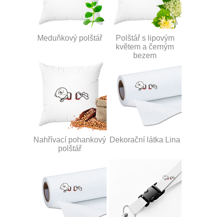
Meduňkový polštář
Polštář s lipovým
květem a černým
bezem
Nahřívací pohankový
Dekorační látka Lina
polštář