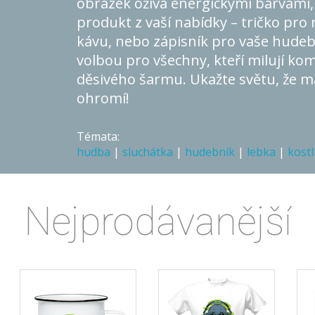
obrázek ožívá energickými barvami, 
produkt z vaší nabídky – tričko pro
kávu, nebo zápisník pro vaše hudebn
volbou pro všechny, kteří milují ko
děsivého šarmu. Ukažte světu, že má
ohromí!
Témata:
hudba
|
sluchátka
|
hudebník
|
lebka
|
kostl
Nejprodávanější