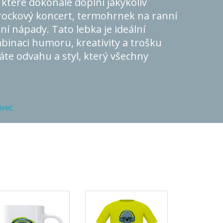
které dokonale doplní jakýkoliv
 rockový koncert, termohrnek na ranní
í nápady. Tato lebka je ideální
mbinaci humoru, kreativity a trošku
te odvahu a styl, který všechny
ivec