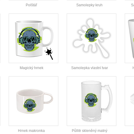
Polštář
Samolepky kruh
S
Magický hrnek
Samolepka vlastní tvar
Hrnek makronka
Půllitr skleněný matný