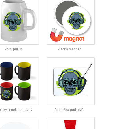
Pivní půllitr
Placka magnet
ický hrnek - barevný
Podložka pod myš