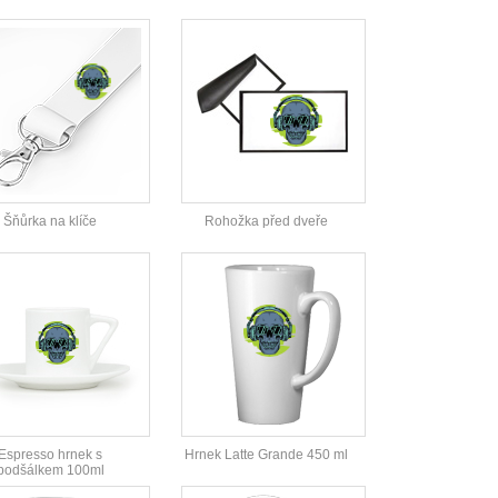
Šňůrka na klíče
Rohožka před dveře
Espresso hrnek s
Hrnek Latte Grande 450 ml
podšálkem 100ml