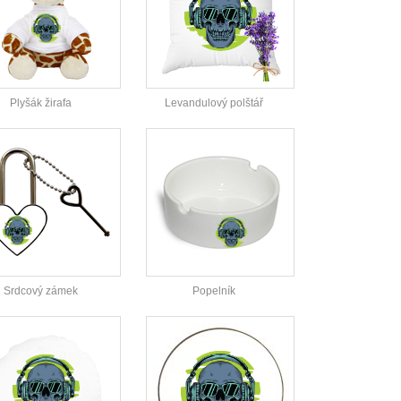
Plyšák žirafa
Levandulový polštář
Srdcový zámek
Popelník