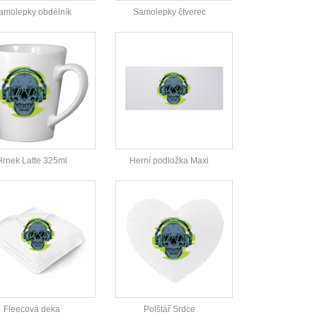
amolepky obdélník
Samolepky čtverec
Hrnek Latte 325ml
Herní podložka Maxi
Fleecová deka
Polštář Srdce