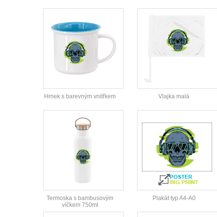
Hrnek s barevným vnitřkem
Vlajka malá
Termoska s bambusovým
Plakát typ A4-A0
víčkem 750ml