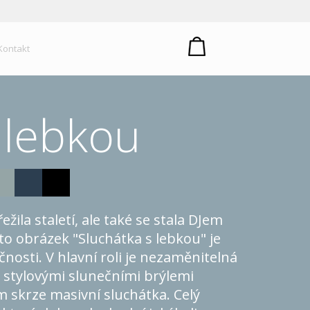
um plastů
Kontakt
 lebkou
ežila staletí, ale také se stala DJem
to obrázek "Sluchátka s lebkou" je
nosti. V hlavní roli je nezaměnitelná
 stylovými slunečními brýlemi
skrze masivní sluchátka. Celý