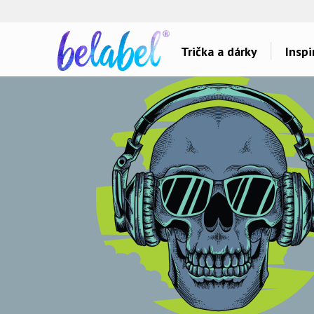
🌿
Ekol
Trička a dárky
Inspi
Dárky pro..
Inspirace na poti
Dárky pro maminku
Láska
Dárky pro ségru
Sport a auta
Dárky pro babičku
Dětské
Dárky pro tátu
Hlášky
Dárky pro bráchu
Humor
Dárky pro dědu
Hudba & Film
Dárky pro partnera
Autorská grafika
Dárky pro partnerku
Vše..
Dárky pro přátele