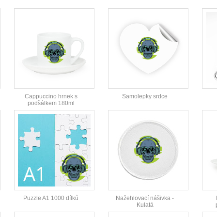
Cappuccino hrnek s
Samolepky srdce
podšálkem 180ml
Puzzle A1 1000 dílků
Nažehlovací nášivka -
Kulatá