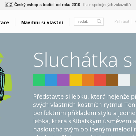
ogický a zdravotně nezávadný
žádná čínská chemie, barvy s certifikáty, minim
💡
Inovativní výroba
vlastní vývoj, nejnovější technologie
Přihlásit
race
Navrhni si vlastní
⚡
Rychlé dodání
expedujeme do 24h
🏢
Výhodné pro firmy
velké množstevní slevy
sk
Témata
Další odkazy
🔥
Kvalita pod kontrolou
jsme přímý výrobce, žádný zprostředkovatel
Sluchátka s
Táboření
Velkoplošný tisk
🇨🇿
Český eshop s tradicí od roku 2010
tisíce spokojených zákazníků
Vodáci
Belabel na Facebooku
Grillování
Galerie
Yoga a Fitness
Oblečení bez potisku
Cyklistická horečka
Polštáře
Velkolepá fotoplátna
Představte si lebku, která nejenže př
Všechna témata..
svých vlastních kostních rytmů! Ten
perfektním příkladem stylu a jedineč
lebka, která s šibalským úsměvem a
naslouchá svým oblíbeným melodiím 