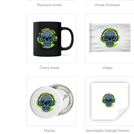
Plechový hrnek
Hrnek Premium
Černý hrnek
Vlajka
Placka
Samolepky hranatý čtverec