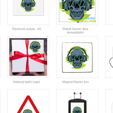
Plechová cedule - A5
Plakát čtverec Ikea
kompatibilní
Dárkový balící papír
Magnet čtverec kov