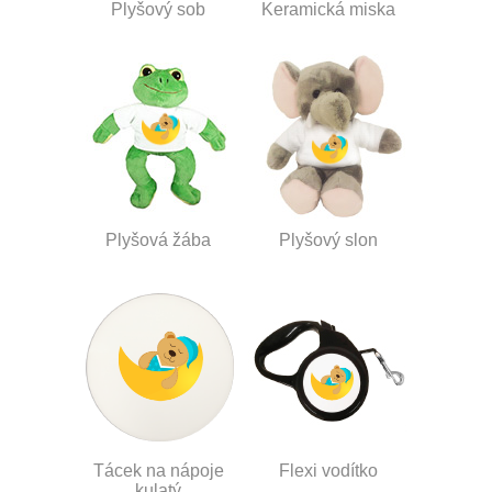
Plyšový sob
Keramická miska
Plyšová žába
Plyšový slon
Tácek na nápoje
Flexi vodítko
kulatý