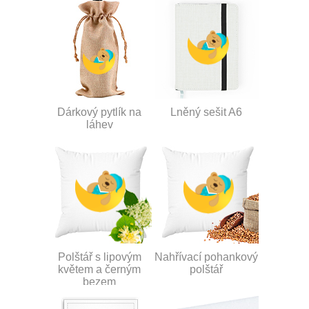
Dárkový pytlík na
Lněný sešit A6
láhev
Polštář s lipovým
Nahřívací pohankový
květem a černým
polštář
bezem