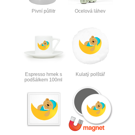
Pivní půllitr
Ocelová láhev
Espresso hrnek s
Kulatý polštář
podšálkem 100ml