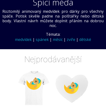
Spící méďa
Roztomilý animovaný medvídek pro dárky pro všechny
spáče. Potisk skvěle padne na polštářky nebo dětská
body. Vlastní návrh můžete doplnit přáním na dobrou
noc.
Témata:
medvídek
|
spánek
|
měsíc
|
zvíře
|
dětské
Nejprodávanější