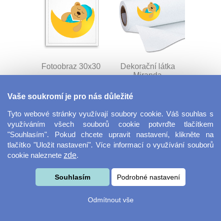
Fotoobraz 30x30
Dekorační látka
Miranda
Vaše soukromí je pro nás důležité
Tyto webové stránky využívají soubory cookie. Váš souhlas s
využíváním všech souborů cookie potvrďte tlačítkem
"Souhlasím". Pokud chcete upravit nastavení, klikněte na
tlačítko "Uložit nastavení". Více informací o využívání souborů
cookie naleznete
zde
.
Šňůrka na klíče s
Velká herní podložka
Souhlasím
Podrobné nastavení
přezkou
pod myš
Odmítnout vše