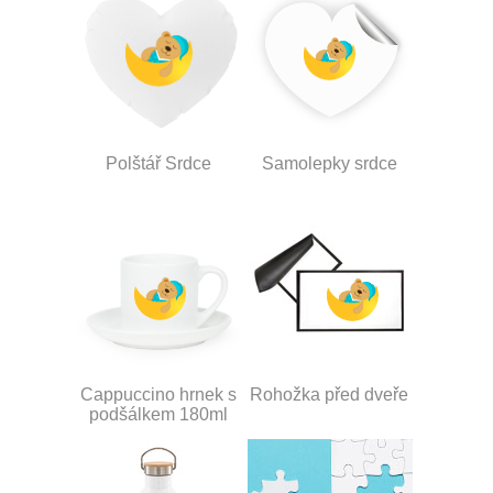
Polštář Srdce
Samolepky srdce
Cappuccino hrnek s
Rohožka před dveře
podšálkem 180ml