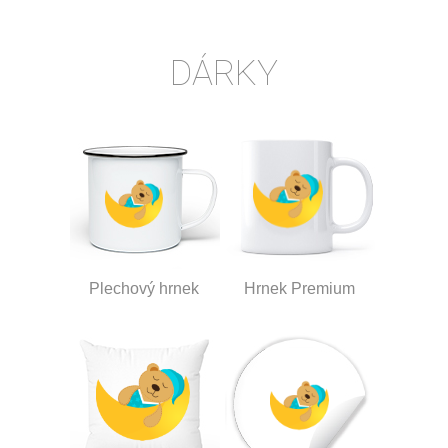
DÁRKY
Plechový hrnek
Hrnek Premium