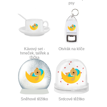
psy
Kávový set -
Otvírák na klíče
hrneček, talířek a
lžička
Sněhové těžítko
Srdcové těžítko