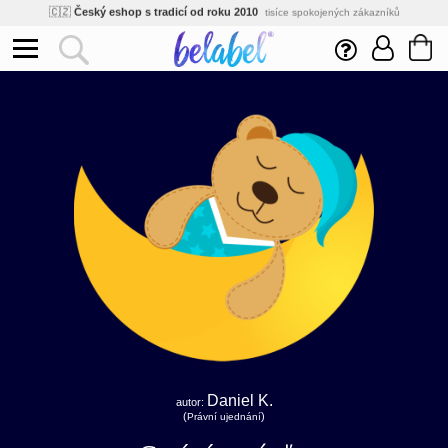
🌿
Ekologický a zdravotně nezávadný
žádná čína, barvy s certifikáty
💡
Inovativní výroba
vlastní vývoj, nejnovější technologie
⚡
Rychlé dodání
expedujeme do 24h
🏢
Výhodné pro firmy
velké množstevní slevy
🔥
Kvalita pod kontrolou
jsme přímý výrobce, žádný zprostředkovatel
🇨🇿
Český eshop s tradicí od roku 2010
tisíce spokojených zákazníků
Daniel K.
autor:
(
)
Právní ujednání