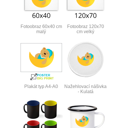
Fotoobraz 60x40 cm
Fotoobraz 120x70
malý
cm velký
Plakát typ A4-A0
Nažehlovací nášivka
- Kulatá