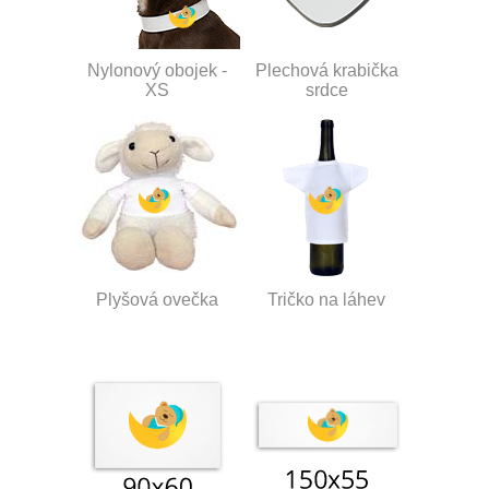
Nylonový obojek -
Plechová krabička
XS
srdce
Plyšová ovečka
Tričko na láhev