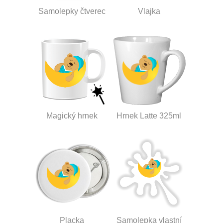
Samolepky čtverec
Vlajka
Magický hrnek
Hrnek Latte 325ml
Placka
Samolepka vlastní