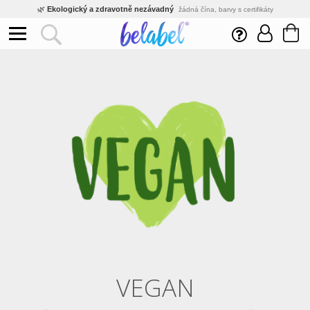
🌿
Ekologický a zdravotně nezávadný
žádná čína, barvy s certifikáty
💡
Inovativní výroba
vlastní vývoj, nejnovější technologie
⚡
Rychlé dodání
expedujeme do 24h
🏢
Výhodné pro firmy
velké množstevní slevy
🔥
Kvalita pod kontrolou
jsme přímý výrobce, žádný zprostředkovatel
🇨🇿
Český eshop s tradicí od roku 2010
tisíce spokojených zákazníků
VEGAN