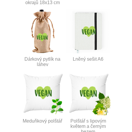
okrajů 18x13 cm
Dárkový pytlík na
Lněný sešit A6
láhev
Meduňkový polštář
Polštář s lipovým
květem a černým
bezem