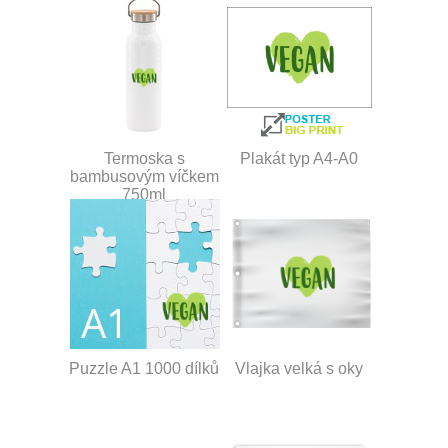
Termoska s
Plakát typ A4-A0
bambusovým víčkem
750ml
Puzzle A1 1000 dílků
Vlajka velká s oky