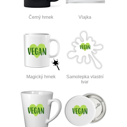
Černý hrnek
Vlajka
Magický hrnek
Samolepka vlastní
tvar