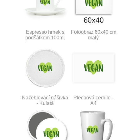
Espresso hrnek s
Fotoobraz 60x40 cm
podšálkem 100ml
malý
Nažehlovací nášivka
Plechová cedule -
- Kulatá
A4