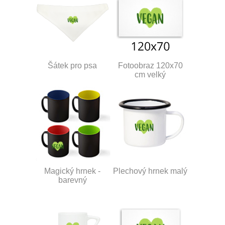
Šátek pro psa
Fotoobraz 120x70
cm velký
Magický hrnek -
Plechový hrnek malý
barevný