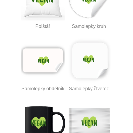
Polštář
Samolepky kruh
Samolepky obdélník
Samolepky čtverec