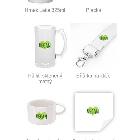
Hrnek Latte 325ml
Placka
Půllitr skleněný
Šňůrka na klíče
matný