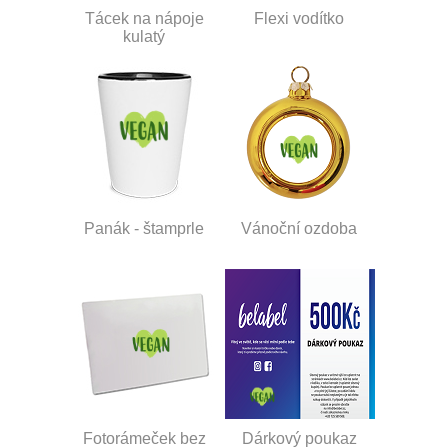
Tácek na nápoje
Flexi vodítko
kulatý
Panák - štamprle
Vánoční ozdoba
Fotorámeček bez
Dárkový poukaz