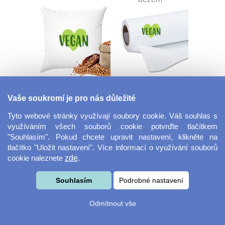
Nahřívací pohankový
Dekorační látka Lina
polštář
Vaše soukromí je pro nás důležité
Tyto webové stránky využívají soubory cookie. Váš souhlas s
využíváním všech souborů cookie potvrďte tlačítkem
"Souhlasím". Pokud chcete upravit nastavení, klikněte na
tlačítko "Uložit nastavení". Více informací o využívání souborů
cookie naleznete
zde
.
Souhlasím
Podrobné nastavení
Dekorační látka
Šňůrka na klíče s
Miranda
přezkou
Odmítnout vše