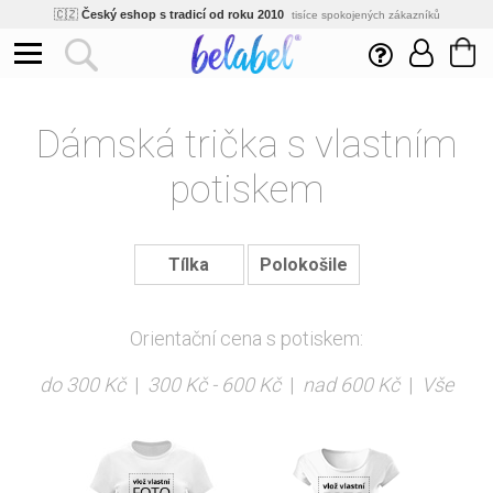
🇨🇿
Český eshop s tradicí od roku 2010
tisíce spokojených zákazníků
🌿
Ekologický a zdravotně nezávadný
žádná čína, barvy s certifikáty
💡
Inovativní výroba
vlastní vývoj, nejnovější technologie
⚡
Rychlé dodání
expedujeme do 24h
🏢
Výhodné pro firmy
Dámská trička s vlastním
velké množstevní slevy
🔥
Kvalita pod kontrolou
jsme přímý výrobce, žádný zprostředkovatel
potiskem
🇨🇿
Český eshop s tradicí od roku 2010
tisíce spokojených zákazníků
Tílka
Polokošile
Orientační cena s potiskem:
do 300 Kč
|
300 Kč - 600 Kč
|
nad 600 Kč
|
Vše