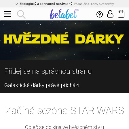
🌿
Ekologický a zdravotně nezávadný
žádná čína, barvy s certifikáty
💡
Inovativní výroba
vlastní vývoj, nejnovější technologie
⚡
Rychlé dodání
expedujeme do 24h
🏢
Výhodné pro firmy
velké množstevní slevy
🔥
Kvalita pod kontrolou
jsme přímý výrobce, žádný zprostředkovatel
🇨🇿
Český eshop s tradicí od roku 2010
tisíce spokojených zákazníků
Přidej se na správnou stranu
Galaktické dárky právě přichází
Začíná sezóna STAR WARS
Obleč se do kina ve hvězdném stylu