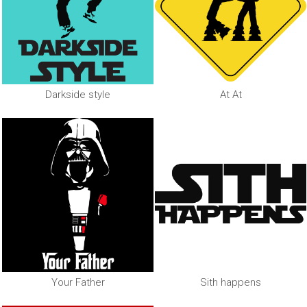
Darkside style
At At
Your Father
Sith happens