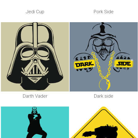
Jedi Cup
Pork Side
Darth Vader
Dark side