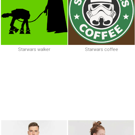
Starwars walker
Starwars coffee