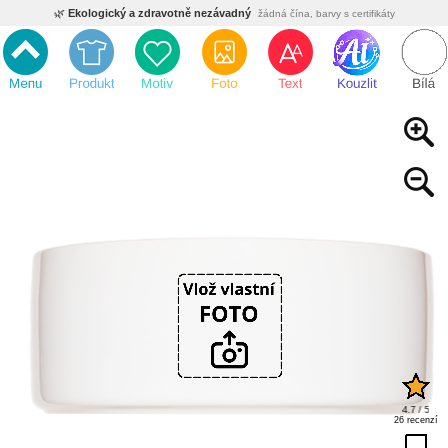
🌿
Ekologický a zdravotně nezávadný
žádná čína, barvy s certifikáty
💡
Inovativní výroba
vlastní vývoj, nejnovější technologie
⚡
Rychlé dodání
expedujeme do 24h
🏢
Výhodné pro firmy
velké množstevní slevy
🔥
Kvalita pod kontrolou
jsme přímý výrobce, žádný zprostředkovatel
🇨🇿
Český eshop s tradicí od roku 2010
tisíce spokojených zákazníků