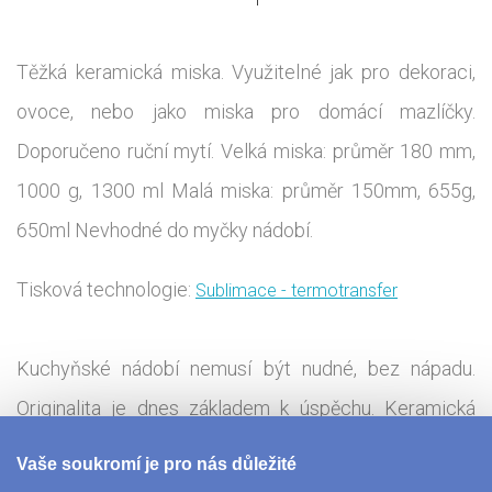
Těžká keramická miska. Využitelné jak pro dekoraci,
ovoce, nebo jako miska pro domácí mazlíčky.
Doporučeno ruční mytí. Velká miska: průměr 180 mm,
1000 g, 1300 ml Malá miska: průměr 150mm, 655g,
650ml Nevhodné do myčky nádobí.
Tisková technologie:
Sublimace - termotransfer
Kuchyňské nádobí nemusí být nudné, bez nápadu.
Originalita je dnes základem k úspěchu. Keramická
miska s osobní potiskem fotografie, vtipného textu či
Vaše soukromí je pro nás důležité
loga potěší nejen milovníky snídaňových cereálií. Je