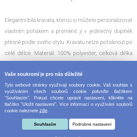
Elegantní bílá kravata, kterou si můžete personalizovat
vlastním potiskem a proměnit ji v jedinečný doplněk
přesně podle svého stylu. Kravatu nelze potisknout po
celé délce. Materiál: 100% polyester, celková délka
kravaty: 142 cm, šířka ve spodní části: 9,3 cm, šířka v
Vaše soukromí je pro nás důležité
horní části: 3,7 cm
Tyto webové stránky využívají soubory cookie. Váš souhlas s
Tisková technologie:
využíváním všech souborů cookie potvrďte tlačítkem
Sublimace - termotransfer
"Souhlasím". Pokud chcete upravit nastavení, klikněte na
tlačítko "Uložit nastavení". Více informací o využívání souborů
cookie naleznete
zde
.
Bílá kravata s vlastním potiskem může být vtipným
dárkem pro vaše přátele. Hoďte společenská pravidla
Souhlasím
Podrobné nastavení
za hlavu a vytvořte si kravatu, která vás bude bavit!