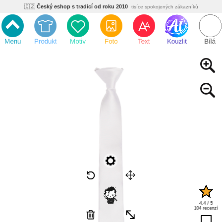
🇨🇿
Český eshop s tradicí od roku 2010
tisíce spokojených zákazníků
🌿
Ekologický a zdravotně nezávadný
žádná čína, barvy s certifikáty
💡
Inovativní výroba
vlastní vývoj, nejnovější technologie
⚡
Rychlé dodání
expedujeme do 24h
🏢
Výhodné pro firmy
velké množstevní slevy
🔥
Kvalita pod kontrolou
jsme přímý výrobce, žádný zprostředkovatel
🇨🇿
Český eshop s tradicí od roku 2010
tisíce spokojených zákazníků