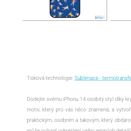
Tisková technologie:
Sublimace - termotransf
Dodejte svému iPhonu 14 osobitý styl díky kry
motiv, který pro vás něco znamená, a vytvoř
praktickým, osobním a takovým, který obdar
může ovlivnit vykreslení velmi jemných detailů