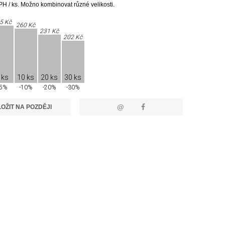
H / ks. Možno kombinovat různé velikosti.
5 Kč
260 Kč
231 Kč
202 Kč
 ks
10 ks
20 ks
30 ks
-5%
-10%
-20%
-30%
@
OŽIT NA POZDĚJI