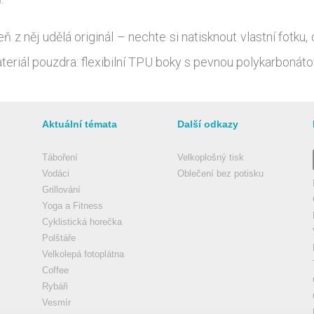
 z něj udělá originál – nechte si natisknout vlastní fotku,
eriál pouzdra: flexibilní TPU boky s pevnou polykarbonátovo
Aktuální témata
Další odkazy
Táboření
Velkoplošný tisk
Vodáci
Oblečení bez potisku
Grillování
Yoga a Fitness
Cyklistická horečka
Polštáře
Velkolepá fotoplátna
Coffee
Rybáři
Vesmír