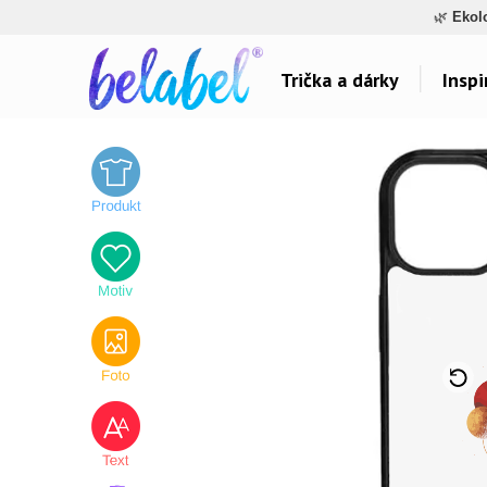
🌿
Ekol
Trička a dárky
Inspi
Dárky pro..
Inspirace na poti
Dárky pro maminku
Láska
Dárky pro ségru
Sport a auta
Dárky pro babičku
Dětské
Dárky pro tátu
Hlášky
Dárky pro bráchu
Humor
Dárky pro dědu
Hudba & Film
Dárky pro partnera
Autorská grafika
Dárky pro partnerku
Vše..
Dárky pro přátele