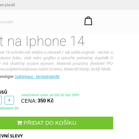
um plastů
Kontakt
t na Iphone 14
ne 14 ochrání váš telefon a zároveň z něj udělá originál – nechte si
vlastní fotku, citát nebo grafiku a vytvořte jedinečný doplněk či
rý má skutečný osobní význam. Materiál pouzdra: flexibilní TPU
ou polykarbonátovou zadní stranou. Materiál desky: lesklý hliník.
hnologie:
Sublimace - termotransfer
USŮ
množstevní cena: od
202 Kč bez DPH
+
CENA:
350 Kč
skladem 8x
PŘIDAT DO KOŠÍKU
VNÍ SLEVY