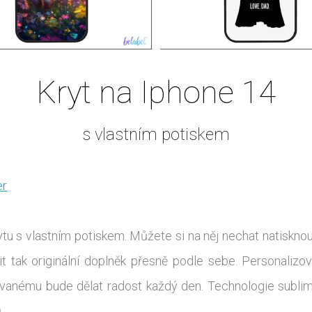
Kryt na Iphone 14
s vlastním potiskem
er
tu s vlastním potiskem. Můžete si na něj nechat natisknout
it tak originální doplněk přesně podle sebe. Personaliz
ovanému bude dělat radost každý den. Technologie subli
.