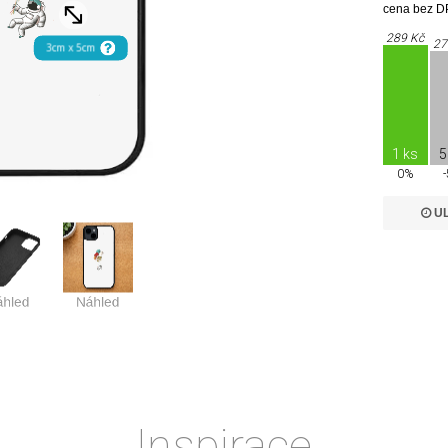
cena bez DP
289 Kč
27
1 ks
5
0%
UL
Inspirace